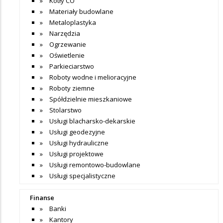
Kotły CO
Materiały budowlane
Metaloplastyka
Narzędzia
Ogrzewanie
Oświetlenie
Parkieciarstwo
Roboty wodne i melioracyjne
Roboty ziemne
Spółdzielnie mieszkaniowe
Stolarstwo
Usługi blacharsko-dekarskie
Usługi geodezyjne
Usługi hydrauliczne
Usługi projektowe
Usługi remontowo-budowlane
Usługi specjalistyczne
Finanse
Banki
Kantory