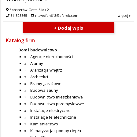
Bohaterów Getta 5 lok 2
511325665
|
mawofoh648@afarek.com
więcej »
+ Dodaj wpis
Katalog firm
Dom i budownictwo
Agencje nieruchomości
Alarmy
Aranżacja wnętrz
Architekci
Bramy garażowe
Budowa sauny
Budownictwo mieszkaniowe
Budownictwo przemysłowwe
Instalacje elektryczne
Instalacje teletechniczne
Kamieniarstwo
Klimatyzacja i pompy ciepła