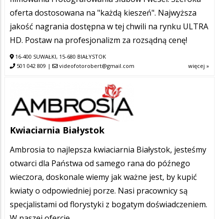
oferta dostosowana na "każdą kieszeń". Najwyższa
jakość nagrania dostępna w tej chwili na rynku ULTRA
HD. Postaw na profesjonalizm za rozsądną cenę!
16-400 SUWAŁKI, 15-680 BIAŁYSTOK
501 042 809
|
videofotorobert@gmail.com
więcej »
Kwiaciarnia Białystok
Ambrosia to najlepsza kwiaciarnia Białystok, jesteśmy
otwarci dla Państwa od samego rana do późnego
wieczora, doskonale wiemy jak ważne jest, by kupić
kwiaty o odpowiedniej porze. Nasi pracownicy są
specjalistami od florystyki z bogatym doświadczeniem.
W naszej ofercie…