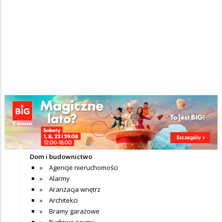
Nie dodano jeszcze wpisów do tej kategorii
+ Dodaj wpis
Katalog firm
Dom i budownictwo
Agencje nieruchomości
Alarmy
Aranżacja wnętrz
Architekci
Bramy garażowe
Budowa sauny