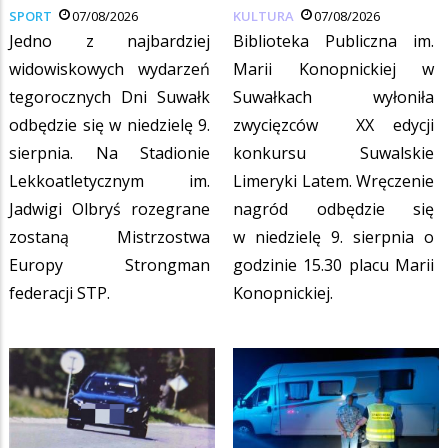
SPORT
07/08/2026
KULTURA
07/08/2026
Jedno z najbardziej
Biblioteka Publiczna im.
widowiskowych wydarzeń
Marii Konopnickiej w
tegorocznych Dni Suwałk
Suwałkach wyłoniła
odbędzie się w niedzielę 9.
zwycięzców XX edycji
sierpnia. Na Stadionie
konkursu Suwalskie
Lekkoatletycznym im.
Limeryki Latem. Wręczenie
Jadwigi Olbryś rozegrane
nagród odbędzie się
zostaną Mistrzostwa
w niedzielę 9. sierpnia o
Europy Strongman
godzinie 15.30 placu Marii
federacji STP.
Konopnickiej.