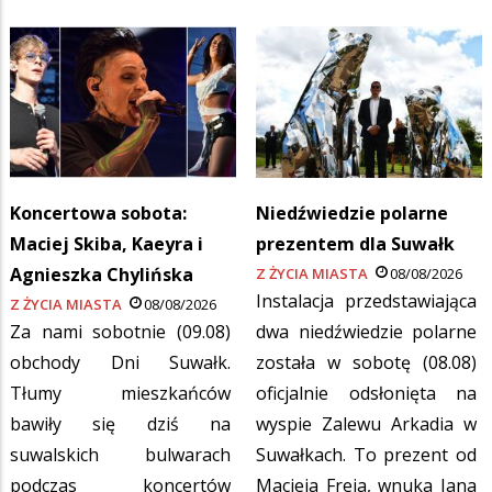
Koncertowa sobota:
Niedźwiedzie polarne
Maciej Skiba, Kaeyra i
prezentem dla Suwałk
Agnieszka Chylińska
Z ŻYCIA MIASTA
08/08/2026
Instalacja przedstawiająca
Z ŻYCIA MIASTA
08/08/2026
Za nami sobotnie (09.08)
dwa niedźwiedzie polarne
obchody Dni Suwałk.
została w sobotę (08.08)
Tłumy mieszkańców
oficjalnie odsłonięta na
bawiły się dziś na
wyspie Zalewu Arkadia w
suwalskich bulwarach
Suwałkach. To prezent od
podczas koncertów
Macieja Freja, wnuka Jana