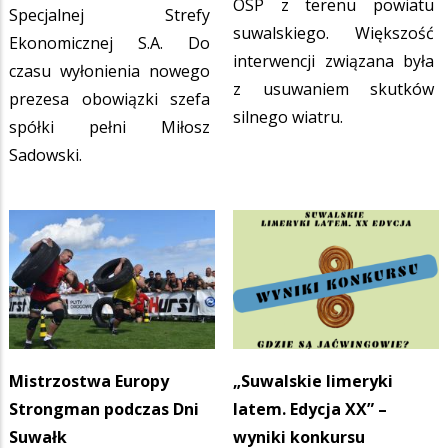
OSP z terenu powiatu
Specjalnej Strefy
suwalskiego. Większość
Ekonomicznej S.A. Do
interwencji związana była
czasu wyłonienia nowego
z usuwaniem skutków
prezesa obowiązki szefa
silnego wiatru.
spółki pełni Miłosz
Sadowski.
Mistrzostwa Europy
„Suwalskie limeryki
Strongman podczas Dni
latem. Edycja XX” –
Suwałk
wyniki konkursu