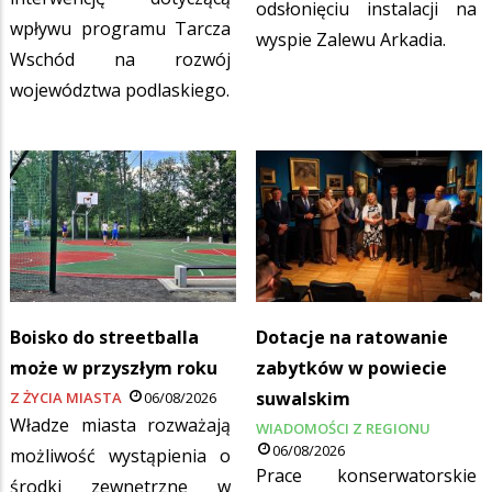
odsłonięciu instalacji na
wpływu programu Tarcza
wyspie Zalewu Arkadia.
Wschód na rozwój
województwa podlaskiego.
Boisko do streetballa
Dotacje na ratowanie
może w przyszłym roku
zabytków w powiecie
suwalskim
Z ŻYCIA MIASTA
06/08/2026
Władze miasta rozważają
WIADOMOŚCI Z REGIONU
06/08/2026
możliwość wystąpienia o
Prace konserwatorskie
środki zewnętrzne w