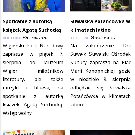
Spotkanie z autorką
Suwalska Potańcówka w
książek Agatą Suchocką
klimatach latino
KULTURA
06/08/2026
KULTURA
06/08/2026
Wigierski Park Narodowy
Na zakończenie Dni
zaprasza w piątek 7.
Suwałk Suwalski Ośrodek
sierpnia do Muzeum
Kultury zaprasza na Plac
Wigier miłośników
Marii Konopnickiej, gdzie
literatury, ale także
w niedzielę 9. sierpnia
muzyki i bluesa, na
odbędzie się Suwalska
spotkanie z autorką
Potańcówka w klimatach
książek Agatą Suchocką.
latino.
Wstęp wolny.