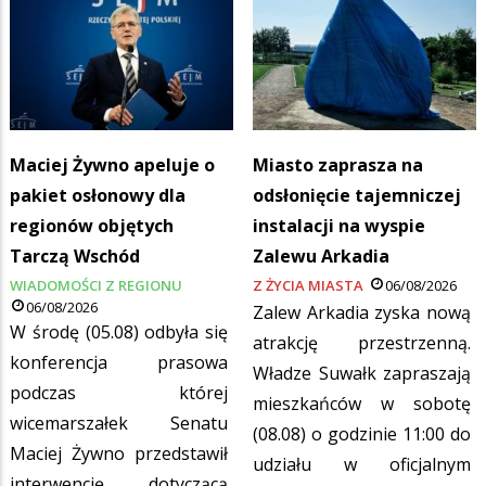
Maciej Żywno apeluje o
Miasto zaprasza na
pakiet osłonowy dla
odsłonięcie tajemniczej
regionów objętych
instalacji na wyspie
Tarczą Wschód
Zalewu Arkadia
WIADOMOŚCI Z REGIONU
Z ŻYCIA MIASTA
06/08/2026
06/08/2026
Zalew Arkadia zyska nową
W środę (05.08) odbyła się
atrakcję przestrzenną.
konferencja prasowa
Władze Suwałk zapraszają
podczas której
mieszkańców w sobotę
wicemarszałek Senatu
(08.08) o godzinie 11:00 do
Maciej Żywno przedstawił
udziału w oficjalnym
interwencję dotyczącą