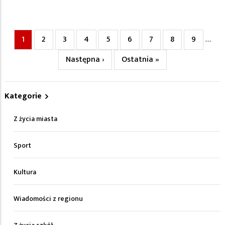
Bieżąca
1
Page
2
Page
3
Page
4
Page
5
Page
6
Page
7
Page
8
Page
9
…
Stronicowanie
strona
Następna
Następna ›
Ostatnia
Ostatnia »
strona
strona
Kategorie
Z życia miasta
Sport
Kultura
Wiadomości z regionu