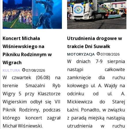
Koncert Michała
Utrudnienia drogowe w
Wiśniewskiego na
trakcie Dni Suwałk
Pikniku Rodzinnym w
MOTORYZACJA
07/08/2026
W dniach 7-9 sierpnia
Wigrach
nastąpi całkowite
KULTURA
07/08/2026
W czwartek (06.08) na
zamknięcie dla ruchu
terenie Smażalni Ryb
kołowego ul. A. Wajdy na
Wigry 5 przy Klasztorze
odcinku od ul. A.
Wigierskim odbył się VII
Mickiewicza do Starej
Piknik Rodzinny, podczas
Łaźni. Ponadto, w związku
którego koncert zagrał
z paradą miejską nastąpią
Michał Wiśniewski.
utrudnienia w ruchu