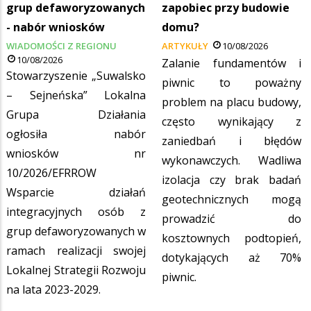
grup defaworyzowanych
zapobiec przy budowie
- nabór wniosków
domu?
WIADOMOŚCI Z REGIONU
ARTYKUŁY
10/08/2026
10/08/2026
Zalanie fundamentów i
Stowarzyszenie „Suwalsko
piwnic to poważny
– Sejneńska” Lokalna
problem na placu budowy,
Grupa Działania
często wynikający z
ogłosiła nabór
zaniedbań i błędów
wniosków nr
wykonawczych. Wadliwa
10/2026/EFRROW
izolacja czy brak badań
Wsparcie działań
geotechnicznych mogą
integracyjnych osób z
prowadzić do
grup defaworyzowanych w
kosztownych podtopień,
ramach realizacji swojej
dotykających aż 70%
Lokalnej Strategii Rozwoju
piwnic.
na lata 2023-2029.