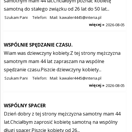
samotnym mam 44 lat.Chciałbym poznać kobietę
samotną do stałego związku od 26 lat do 50 lat...
Szukam Pani
Telefon:
Mail:
kawaler4445@interia.pl
więcej »
2026-08-05
WSPÓLNIE SPĘDZANIE CZASU.
Wiam was dziewczyny kobiety.Z tej strony mężczyzna
samotnym mam 44 lat zapraszam na wspólne
spędzanie czasu.Piszcie dziewczyny kobiety...
Szukam Pani
Telefon:
Mail:
kawaler4445@interia.pl
więcej »
2026-08-05
WSPÓLNY SPACER
Dzień dobry z tej strony mężczyzna samotny mam 44
lat.Chciałbym zaprosić kobietę samotną na wspólny
długi spacer.Piszcie kobiety od 26...