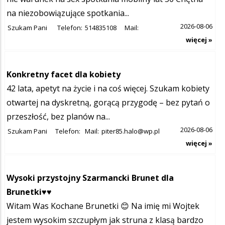
na niezobowiązujące spotkania...
2026-08-06
Szukam Pani
Telefon:
514835108
Mail:
więcej »
Konkretny facet dla kobiety
42 lata, apetyt na życie i na coś więcej. Szukam kobiety
otwartej na dyskretną, gorącą przygodę – bez pytań o
przeszłość, bez planów na...
2026-08-06
Szukam Pani
Telefon:
Mail:
piter85.halo@wp.pl
więcej »
Wysoki przystojny Szarmancki Brunet dla
Brunetki♥️♥️
Witam Was Kochane Brunetki 😊 Na imię mi Wojtek
jestem wysokim szczupłym jak struna z klasą bardzo