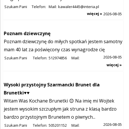
Szukam Pani
Telefon:
Mail:
kawaler4445@interia.pl
więcej »
2026-08-05
Poznam dziewczynę
Poznam dziewczynę do miłych spotkań jestem samotny
mam 40 lat za poświęcony czas wynagrodze cię
2026-08-05
Szukam Pani
Telefon:
512974856
Mail:
więcej »
Wysoki przystojny Szarmancki Brunet dla
Brunetki♥️♥️
Witam Was Kochane Brunetki 😊 Na imię mi Wojtek
jestem wysokim szczupłym jak struna z klasą bardzo
bardzo przystojnym Brunetem o piwnych...
2026-08-05
Szukam Pani
Telefon:
505201152
Mail: