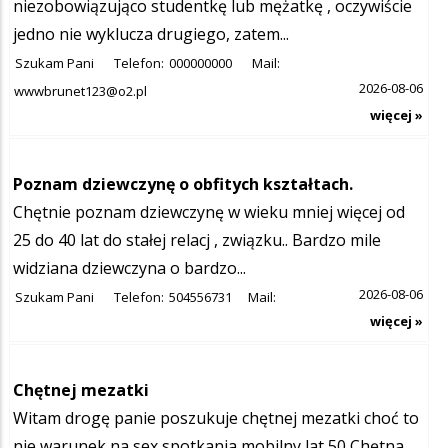
niezobowiązująco studentkę lub mężatkę , oczywiście
jedno nie wyklucza drugiego, zatem...
Szukam Pani
Telefon:
000000000
Mail:
2026-08-06
wwwbrunet123@o2.pl
więcej »
Poznam dziewczynę o obfitych kształtach.
Chętnie poznam dziewczynę w wieku mniej więcej od
25 do 40 lat do stałej relacj , związku.. Bardzo mile
widziana dziewczyna o bardzo...
2026-08-06
Szukam Pani
Telefon:
504556731
Mail:
więcej »
Chętnej mezatki
Witam drogę panie poszukuje chętnej mezatki choć to
nie warunek na sex spotkania mobilny lat 50 Chętna