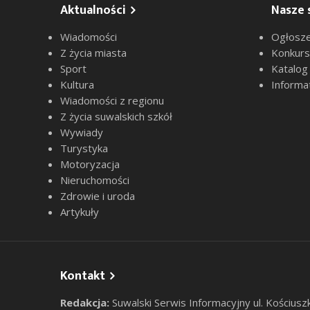
Aktualności
Nasze 
Wiadomości
Ogłosze
Z życia miasta
Konkur
Sport
Katalog
Kultura
Informa
Wiadomości z regionu
Z życia suwalskich szkół
Wywiady
Turystyka
Motoryzacja
Nieruchomości
Zdrowie i uroda
Artykuły
Kontakt
Redakcja:
Suwalski Serwis Informacyjny ul. Kościusz