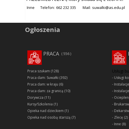
Inne
Telefon:
662 232 335
Mail:
suwalki@as.edu.pl
Ogłoszenia
PRACA
556
Usługi b
Praca szukam
(128)
Praca dam: Suwałki
(392)
Usługi k
Praca dam: w kraju
(6)
Instalacj
Praca dam: za granicą
(10)
Instalacj
Dorywcza
(11)
Ociepleni
Kursy/Szkolenia
(1)
Brukars
Opieka nad dzieckiem
(1)
Dekarst
Opieka nad osobą starszą
(7)
Zlecę
(2)
Inne
(8)