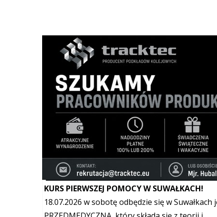
Szukana fraza w ogłoszeniach
INSTRUKTOR TERAPII UZALEŻNIEŃ - KURS RO
Chcesz pracować w profilaktyce uzależnień, fun
jako osoba wspierająca...
Inne
Telefon:
662 232 335
Mail:
suwalki@as.edu.pl
KURS PIERWSZEJ POMOCY W SUWAŁKACH!
18.07.2026 w sobotę odbędzie się w Suwałka
PRZEDMEDYCZNA, który składa się z teorii i...