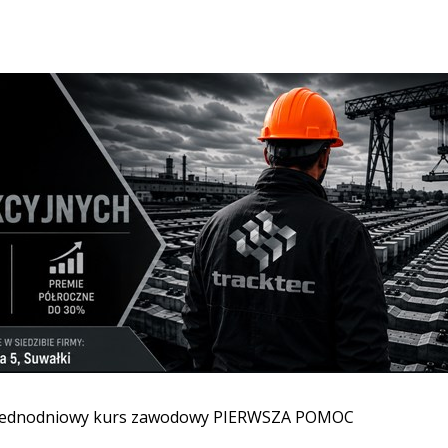
CZNY!
dacjach, stowarzyszeniach, świetlicach, klubach abstynenta 
2026-
wię
ch jednodniowy kurs zawodowy PIERWSZA POMOC