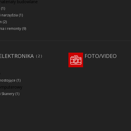
 materiały budowlane
(1)
i narzędzia
(1)
m
(2)
ia i remonty
(9)
ELEKTRONIKA
FOTO/VIDEO
2
D
ostojące
(1)
komputerowy
i Skanery
(1)