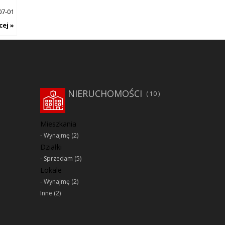
07-01
cej »
NIERUCHOMOŚCI
10
Mieszkania
Wynajmę
(2)
Działki
Sprzedam
(5)
Lokale
Wynajmę
(2)
Inne
(2)