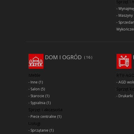
Sprzęt i
Wynajmę
Maszyny 
Sprzeda
Wykończen
DOM I OGRÓD
16
Meble
RTV-AG
Inne
(1)
AGD woln
Sprzęt 
Salon
(5)
Starocie
(1)
Drukarki 
Sypialnia
(1)
Sprzęt i akcesoria
Piece centralne
(1)
Usługi
Sprzątanie
(1)