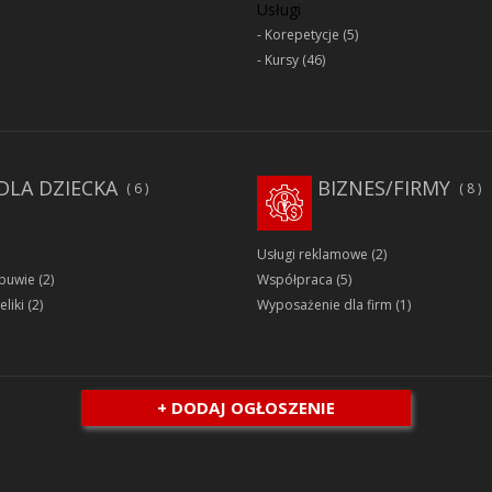
Usługi
Korepetycje
(5)
Kursy
(46)
DLA DZIECKA
BIZNES/FIRMY
6
8
Usługi reklamowe
(2)
obuwie
(2)
Współpraca
(5)
eliki
(2)
Wyposażenie dla firm
(1)
+ DODAJ OGŁOSZENIE