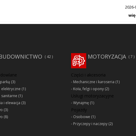
2026-
wię
BUDOWNICTWO
MOTORYZACJA
42
7
udowlane
Części i akcesoria
oparką
(3)
Mechaniczne i karoseria
(1)
e elektryczne
(1)
Koła, felgi i opony
(2)
Usługi motoryzacyjne
e sanitarne
(1)
a i elewacja
(3)
Wynajmę
(1)
Pojazdy
wo
(3)
wo
(8)
Osobowe
(1)
Przyczepy i naczepy
(2)