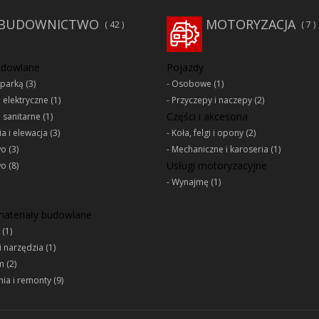
BUDOWNICTWO
MOTORYZACJA
42
7
udowlane
Pojazdy
oparką
(3)
Osobowe
(1)
e elektryczne
(1)
Przyczepy i naczepy
(2)
Części i akcesoria
e sanitarne
(1)
a i elewacja
(3)
Koła, felgi i opony
(2)
wo
(3)
Mechaniczne i karoseria
(1)
Usługi motoryzacyjne
wo
(8)
Wynajmę
(1)
 materiały budowlane
(1)
i narzędzia
(1)
m
(2)
ia i remonty
(9)