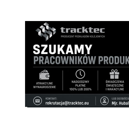
Szukana fraza w ogłoszeniach
nie odszukano ogłoszenia z podana frazą