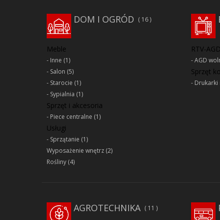
DOM I OGRÓD
16
Meble
RTV-AG
Inne
(1)
AGD woln
Sprzęt 
Salon
(5)
Starocie
(1)
Drukarki 
Sypialnia
(1)
Sprzęt i akcesoria
Piece centralne
(1)
Usługi
Sprzątanie
(1)
Wyposażenie wnętrz
(2)
Rośliny
(4)
AGROTECHNIKA
11