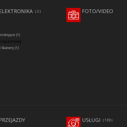
ELEKTRONIKA
FOTO/VIDEO
2
D
ostojące
(1)
komputerowy
i Skanery
(1)
PRZEJAZDY
USŁUGI
139