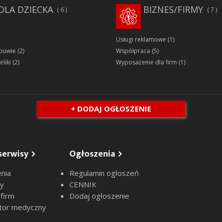
DLA DZIECKA
BIZNES/FIRMY
6
7
Usługi reklamowe
(1)
obuwie
(2)
Współpraca
(5)
eliki
(2)
Wyposażenie dla firm
(1)
+ DODAJ OGŁOSZENIE
serwisy
Ogłoszenia
nia
Regulamin ogłoszeń
sy
CENNIK
 firm
Dodaj ogłoszenie
tor medyczny