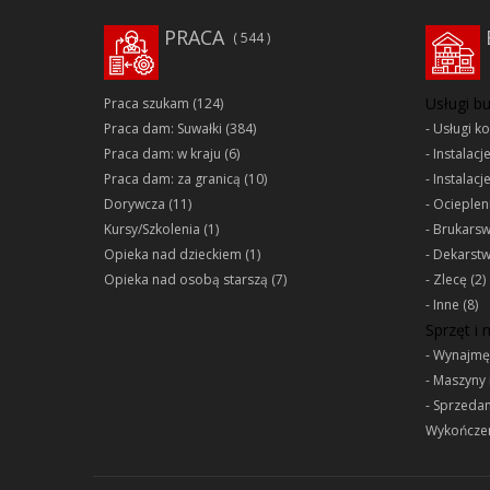
PRACA
544
Usługi b
Praca szukam
(124)
Praca dam: Suwałki
(384)
Usługi k
Praca dam: w kraju
(6)
Instalacj
Praca dam: za granicą
(10)
Instalacj
Dorywcza
(11)
Ociepleni
Kursy/Szkolenia
(1)
Brukars
Opieka nad dzieckiem
(1)
Dekarst
Opieka nad osobą starszą
(7)
Zlecę
(2)
Inne
(8)
Sprzęt i
Wynajmę
Maszyny 
Sprzeda
Wykończen