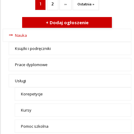
1
2
Bieżąca
Page
Następna
Ostatnia
››
Ostatnia »
Stronicowanie
strona
strona
strona
+ Dodaj ogłoszenie
Ogłoszenia
Nauka
- tax -
Książki i podręczniki
menu-
Nauka
Prace dyplomowe
Usługi
Korepetycje
Kursy
Pomoc szkolna