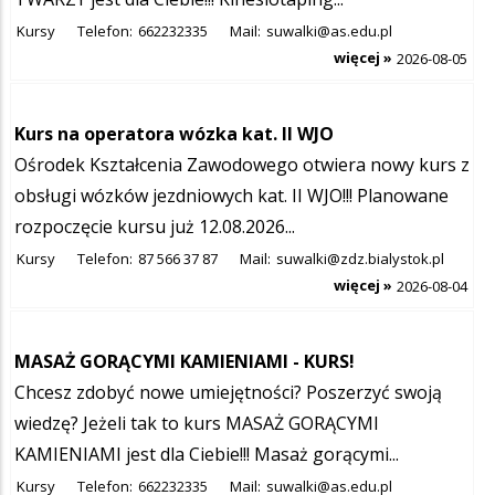
Kursy
Telefon:
662232335
Mail:
suwalki@as.edu.pl
więcej »
2026-08-05
Kurs na operatora wózka kat. II WJO
Ośrodek Kształcenia Zawodowego otwiera nowy kurs z
obsługi wózków jezdniowych kat. II WJO!!! Planowane
rozpoczęcie kursu już 12.08.2026...
Kursy
Telefon:
87 566 37 87
Mail:
suwalki@zdz.bialystok.pl
więcej »
2026-08-04
MASAŻ GORĄCYMI KAMIENIAMI - KURS!
Chcesz zdobyć nowe umiejętności? Poszerzyć swoją
wiedzę? Jeżeli tak to kurs MASAŻ GORĄCYMI
KAMIENIAMI jest dla Ciebie!!! Masaż gorącymi...
Kursy
Telefon:
662232335
Mail:
suwalki@as.edu.pl