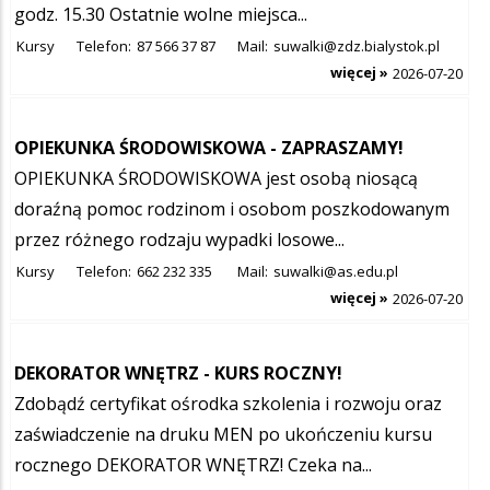
godz. 15.30 Ostatnie wolne miejsca...
Kursy
Telefon:
87 566 37 87
Mail:
suwalki@zdz.bialystok.pl
więcej »
2026-07-20
OPIEKUNKA ŚRODOWISKOWA - ZAPRASZAMY!
OPIEKUNKA ŚRODOWISKOWA jest osobą niosącą
doraźną pomoc rodzinom i osobom poszkodowanym
przez różnego rodzaju wypadki losowe...
Kursy
Telefon:
662 232 335
Mail:
suwalki@as.edu.pl
więcej »
2026-07-20
DEKORATOR WNĘTRZ - KURS ROCZNY!
Zdobądź certyfikat ośrodka szkolenia i rozwoju oraz
zaświadczenie na druku MEN po ukończeniu kursu
rocznego DEKORATOR WNĘTRZ! Czeka na...