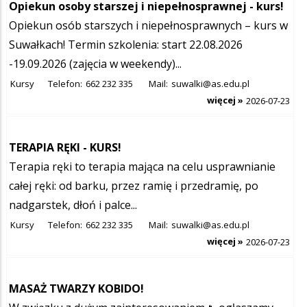
Opiekun osoby starszej i niepełnosprawnej - kurs!
Opiekun osób starszych i niepełnosprawnych – kurs w
Suwałkach! Termin szkolenia: start 22.08.2026
-19.09.2026 (zajęcia w weekendy)...
Kursy
Telefon:
662 232 335
Mail:
suwalki@as.edu.pl
więcej »
2026-07-23
TERAPIA RĘKI - KURS!
Terapia ręki to terapia mająca na celu usprawnianie
całej ręki: od barku, przez ramię i przedramię, po
nadgarstek, dłoń i palce...
Kursy
Telefon:
662 232 335
Mail:
suwalki@as.edu.pl
więcej »
2026-07-23
MASAŻ TWARZY KOBIDO!