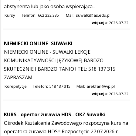
abstynenta lub jako osoba wspierająca...
Kursy
Telefon:
662 232 335
Mail:
suwalki@as.edu.pl
więcej »
2026-07-22
NIEMIECKI ONLINE- SUWAŁKI
NIEMIECKI ONLINE - SUWAŁKI LEKCJE
KOMUNIKATYWNOŚCI JĘZYKOWEJ BARDZO
SKUTECZNIE I BARDZO TANIO ! TEL: 518 137 315
ZAPRASZAM
Korepetycje
Telefon:
518 137 315
Mail:
arekfan@wp.pl
więcej »
2026-07-22
KURS - opertor żurawia HDS - OKZ Suwałki
Ośrodek Kształcenia Zawodowego rozpoczyna kurs na
operatora żurawia HDS!!! Rozpoczęcie 27.07.2026 r.