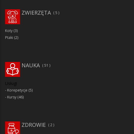
ZWIERZĘTA
5
Koty
(3)
Ptaki
(2)
NAUKA
51
Usługi
Korepetycje
(5)
Kursy
(46)
ZDROWIE
2