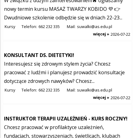
W związku z dużym zainteresowaniem🔥 ogłaszamy
nowy termin kursu MASAŻ TWARZY KOBIDO 💜 👉
Dwudniowe szkolenie odbędzie się w dniach 22-23...
Kursy
Telefon:
662 232 335
Mail:
suwalki@as.edu.pl
więcej »
2026-07-22
KONSULTANT DS. DIETETYKI!
Interesujesz się zdrowym stylem życia? Chcesz
pracować z ludźmi i planujesz prowadzić konsultacje
dotyczące zdrowych nawyków? Chcesz...
Kursy
Telefon:
662 232 335
Mail:
suwalki@as.edu.pl
więcej »
2026-07-22
INSTRUKTOR TERAPII UZALEŻNIEŃ - KURS ROCZNY!
Chcesz pracować w profilaktyce uzależnień,
fundacjach, stowarzyszeniach, świetlicach, klubach