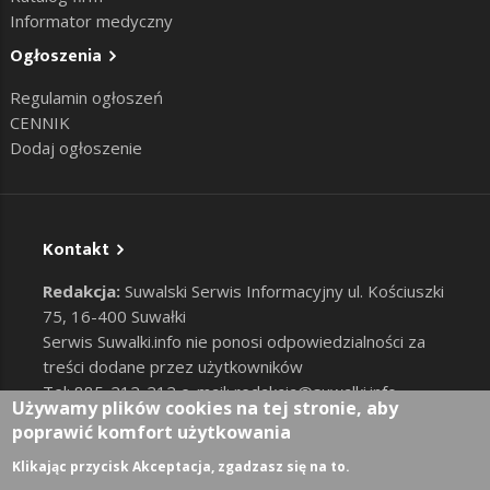
Informator medyczny
Ogłoszenia
Regulamin ogłoszeń
CENNIK
Dodaj ogłoszenie
Kontakt
Redakcja:
Suwalski Serwis Informacyjny ul. Kościuszki
75, 16-400 Suwałki
Serwis Suwalki.info nie ponosi odpowiedzialności za
treści dodane przez użytkowników
Tel: 885-212-212 e-mail:
redakcja@suwalki.info
,
Używamy plików cookies na tej stronie, aby
reklama@suwalki.info
poprawić komfort użytkowania
RODO
|
Cookies
Zaloguj
Klikając przycisk Akceptacja, zgadzasz się na to.
User account menu