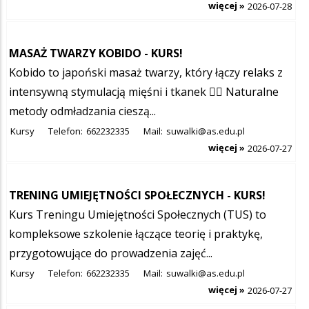
więcej »
2026-07-28
MASAŻ TWARZY KOBIDO - KURS!
Kobido to japoński masaż twarzy, który łączy relaks z
intensywną stymulacją mięśni i tkanek 💆‍♀️ Naturalne
metody odmładzania cieszą...
Kursy
Telefon:
662232335
Mail:
suwalki@as.edu.pl
więcej »
2026-07-27
TRENING UMIEJĘTNOŚCI SPOŁECZNYCH - KURS!
Kurs Treningu Umiejętności Społecznych (TUS) to
kompleksowe szkolenie łączące teorię i praktykę,
przygotowujące do prowadzenia zajęć...
Kursy
Telefon:
662232335
Mail:
suwalki@as.edu.pl
więcej »
2026-07-27