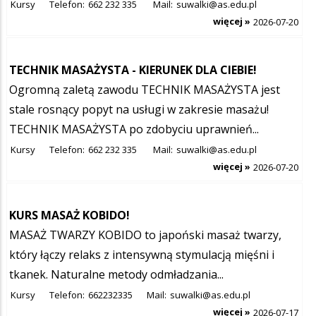
Kursy
Telefon:
662 232 335
Mail:
suwalki@as.edu.pl
więcej »
2026-07-20
TECHNIK MASAŻYSTA - KIERUNEK DLA CIEBIE!
Ogromną zaletą zawodu TECHNIK MASAŻYSTA jest
stale rosnący popyt na usługi w zakresie masażu!
TECHNIK MASAŻYSTA po zdobyciu uprawnień...
Kursy
Telefon:
662 232 335
Mail:
suwalki@as.edu.pl
więcej »
2026-07-20
KURS MASAŻ KOBIDO!
MASAŻ TWARZY KOBIDO to japoński masaż twarzy,
który łączy relaks z intensywną stymulacją mięśni i
tkanek. Naturalne metody odmładzania...
Kursy
Telefon:
662232335
Mail:
suwalki@as.edu.pl
więcej »
2026-07-17