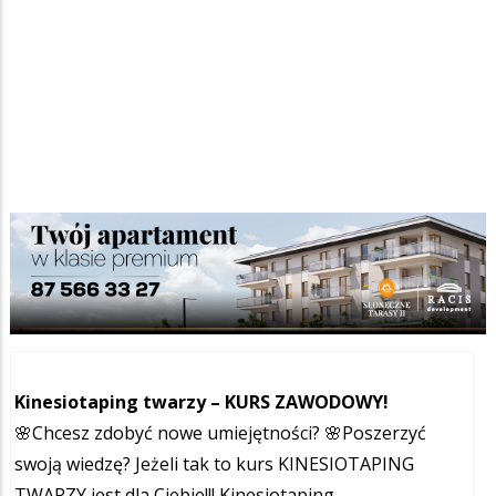
Nauka
Ogłoszenia
/
Szukana fraza w ogłoszeniach
Kinesiotaping twarzy – KURS ZAWODOWY!
🌸Chcesz zdobyć nowe umiejętności? 🌸Poszerzyć
swoją wiedzę? Jeżeli tak to kurs KINESIOTAPING
TWARZY jest dla Ciebie!!! Kinesiotaping...