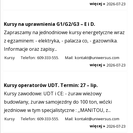
więcej »
2026-07-23
Kursy na uprawnienia G1/G2/G3 – E i D.
Zapraszamy na jednodniowe kursy energetyczne wraz
z egzaminem: - elektryka, - palacza co, - gazownika.
Informacje oraz zapisy...
Kursy
Telefon:
609-333-555.
Mail:
kontakt@uniwersus.com
więcej »
2026-07-23
Kursy operatorów UDT. Termin: 27 – lip.
Kursy zawodowe: UDT i CE: - żuraw wieżowy
budowlany, żuraw samojezdny do 100 ton, wózki
jezdniowe w tym specjalistyczne : ,,MANITOU, z...
Kursy
Telefon:
609-333-555.
Mail:
kontakt@uniwersus.com
więcej »
2026-07-23