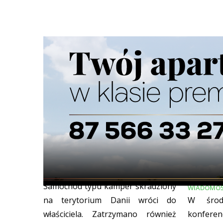
Skradziony kamper odzyskany w
Maciej Ż
Suwałkach
osłonowy
Tarczą 
WIADOMOŚCI Z REGIONU
06/08/2026
Samochód typu kamper skradziony
WIADOMOŚ
na terytorium Danii wróci do
W środ
właściciela. Zatrzymano również
konfere