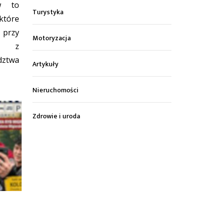
w to
Turystyka
które
przy
Motoryzacja
mi z
ztwa
Artykuły
Nieruchomości
Zdrowie i uroda