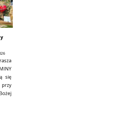
ny
026
rasza
GMINY
ą się
 przy
żej