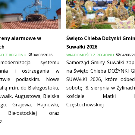
reny alarmowe w
Święto Chleba Dożynki Gmi
ch
Suwałki 2026
CI Z REGIONU
04/08/2026
WIADOMOŚCI Z REGIONU
04/08/2
odernizacja systemu
Samorząd Gminy Suwałki zap
ania i ostrzegania w
na Święto Chleba DOŻYNKI 
ztwie podlaskim. Nowe
SUWAŁKI 2026, które odbęd
afią m.in. do Białegostoku,
sobotę 8. sierpnia w Żylinach
uwałk, Augustowa, Bielska
kościele Matki Bo
ego, Grajewa, Hajnówki,
Częstochowskiej.
j Białostockiej oraz
z.