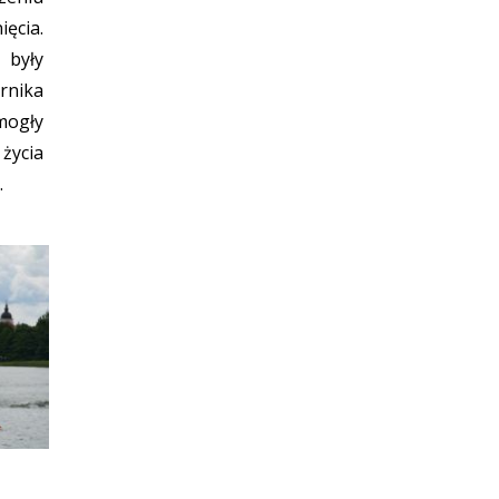
ęcia.
yły
rnika
mogły
życia
.