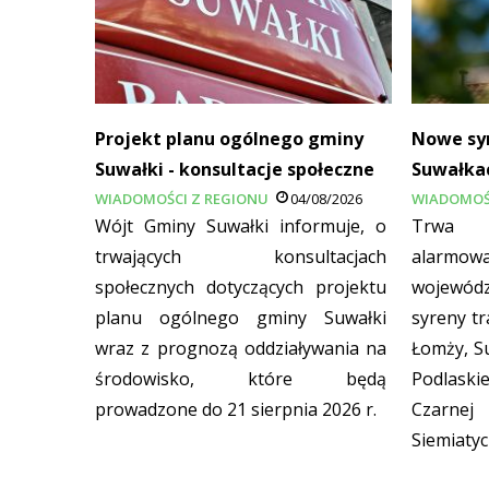
Projekt planu ogólnego gminy
Nowe sy
Suwałki - konsultacje społeczne
Suwałka
WIADOMOŚCI Z REGIONU
04/08/2026
WIADOMOŚ
Wójt Gminy Suwałki informuje, o
Trwa m
trwających konsultacjach
alarmow
społecznych dotyczących projektu
wojewód
planu ogólnego gminy Suwałki
syreny tr
wraz z prognozą oddziaływania na
Łomży, S
środowisko, które będą
Podlaski
prowadzone do 21 sierpnia 2026 r.
Czarne
Siemiatyc