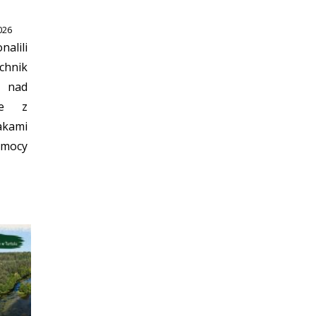
026
alili
chnik
 nad
ie z
akami
mocy