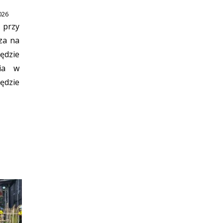
026
przy
za na
będzie
nia w
ędzie