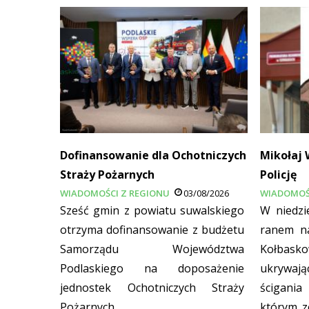
Dofinansowanie dla Ochotniczych
Mikołaj 
Straży Pożarnych
Policję
WIADOMOŚCI Z REGIONU
03/08/2026
WIADOMOŚ
Sześć gmin z powiatu suwalskiego
W niedzi
otrzyma dofinansowanie z budżetu
ranem na
Samorządu Województwa
Kołbask
Podlaskiego na doposażenie
ukrywaj
jednostek Ochotniczych Straży
ścigania
Pożarnych.
którym z