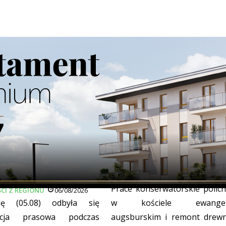
ywno apeluje o pakiet
Dotacje na ratowanie zaby
 dla regionów objętych
w powiecie suwalskim
Wschód
WIADOMOŚCI Z REGIONU
06/08/2
Prace konserwatorskie polich
CI Z REGIONU
06/08/2026
ę (05.08) odbyła się
w kościele ewangeli
ncja prasowa podczas
augsburskim i remont drewn