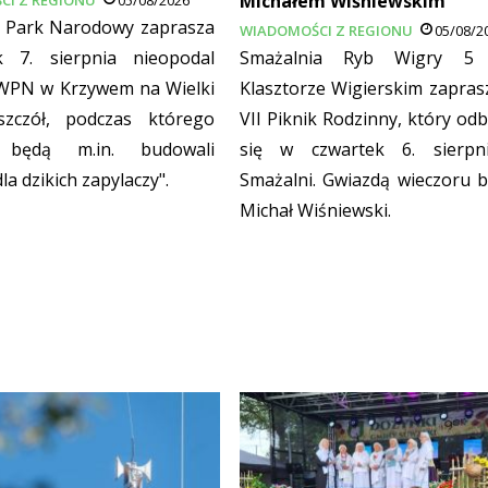
Michałem Wiśniewskim
i Park Narodowy zaprasza
WIADOMOŚCI Z REGIONU
05/08/2
k 7. sierpnia nieopodal
Smażalnia Ryb Wigry 5 
 WPN w Krzywem na Wielki
Klasztorze Wigierskim zapras
szczół, podczas którego
VII Piknik Rodzinny, który od
 będą m.in. budowali
się w czwartek 6. sierp
la dzikich zapylaczy".
Smażalni. Gwiazdą wieczoru b
Michał Wiśniewski.