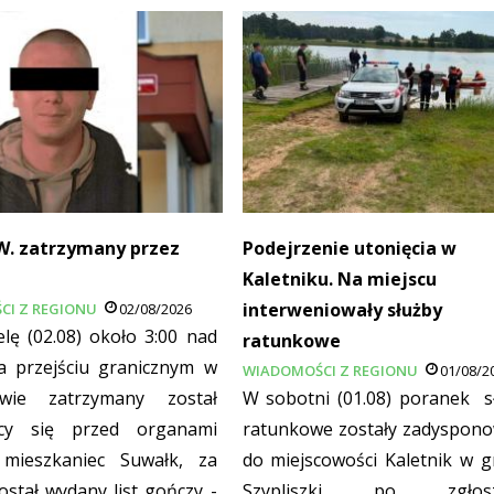
W. zatrzymany przez
Podejrzenie utonięcia w
Kaletniku. Na miejscu
interweniowały służby
CI Z REGIONU
02/08/2026
elę (02.08) około 3:00 nad
ratunkowe
 przejściu granicznym w
WIADOMOŚCI Z REGIONU
01/08/2
owie zatrzymany został
W sobotni (01.08) poranek s
ący się przed organami
ratunkowe zostały zadyspon
 mieszkaniec Suwałk, za
do miejscowości Kaletnik w g
ostał wydany list gończy -
Szypliszki po zgłosz