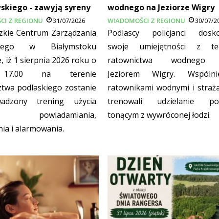
kiego - zawyją syreny
wodnego na Jeziorze Wigry
CI Z REGIONU
31/07/2026
WIADOMOŚCI Z REGIONU
30/07/2
kie Centrum Zarządzania
Podlascy policjanci doskon
owego w Białymstoku
swoje umiejętności z te
, iż 1 sierpnia 2026 roku o
ratownictwa wodnego
 17.00 na terenie
Jeziorem Wigry. Wspóln
twa podlaskiego zostanie
ratownikami wodnymi i straż
wadzony trening użycia
trenowali udzielanie po
mu powiadamiania,
tonącym z wywróconej łodzi.
nia i alarmowania.