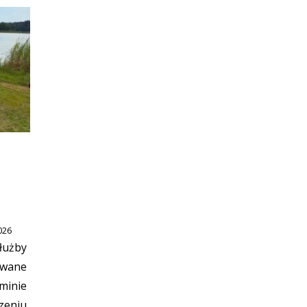
026
łużby
owane
minie
eniu