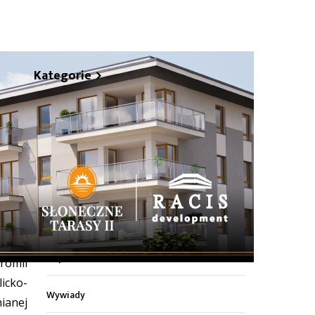
Kategorie
Z życia miasta
Sport
Kultura
tków
Wiadomości z regionu
026
Z życia szkół
romii
cko-
Wywiady
ianej