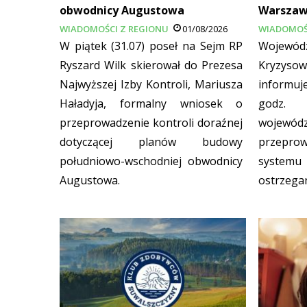
obwodnicy Augustowa
Warszaws
WIADOMOŚCI Z REGIONU
01/08/2026
WIADOMOŚ
W piątek (31.07) poseł na Sejm RP
Wojewódz
Ryszard Wilk skierował do Prezesa
Kryzys
Najwyższej Izby Kontroli, Mariusza
informuje
Haładyja, formalny wniosek o
godz.
przeprowadzenie kontroli doraźnej
wojewódz
dotyczącej planów budowy
przepro
południowo-wschodniej obwodnicy
syste
Augustowa.
ostrzega