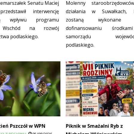
icemarszałek Senatu Maciej
Molenny staroobrzędowcó
rzedstawił interwencję
działania w Suwałkach, 
ącą wpływu programu
zostaną wykonane 
 Wschód na rozwój
dofinansowaniu środka
twa podlaskiego.
samorządu wojewód
podlaskiego.
zień Pszczół w WPN
Piknik w Smażalni Ryb z
CI Z REGIONU
05/08/2026