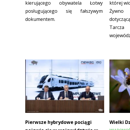
kierującego obywatela Łotwy
której w
posługującego się fałszywym
Żywno p
dokumentem.
dotycz
Tarcza
wojewódz
Pierwsze hybrydowe pociągi
Wielki D
WIADOMOŚ