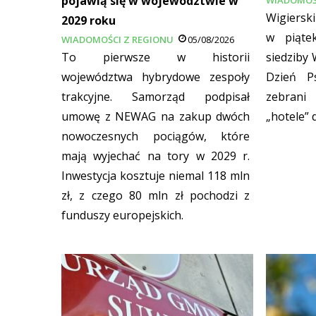
pojawią się w województwie w
Wigiersk
2029 roku
w piąte
WIADOMOŚCI Z REGIONU
05/08/2026
To pierwsze w historii
siedziby
województwa hybrydowe zespoły
Dzień P
trakcyjne. Samorząd podpisał
zebrani
umowę z NEWAG na zakup dwóch
„hotele” d
nowoczesnych pociągów, które
mają wyjechać na tory w 2029 r.
Inwestycja kosztuje niemal 118 mln
zł, z czego 80 mln zł pochodzi z
funduszy europejskich.