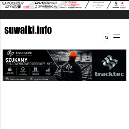
Sport i rekreacja
Ogłoszenia
/
Szukana fraza w ogłoszeniach