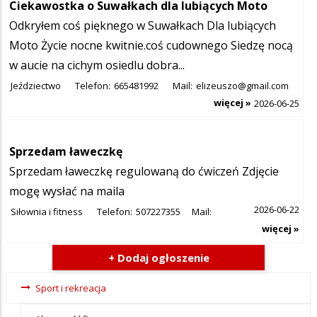
Ciekawostka o Suwałkach dla lubiących Moto
Odkryłem coś pięknego w Suwałkach Dla lubiących
Moto Życie nocne kwitnie.coś cudownego Siedzę nocą
w aucie na cichym osiedlu dobra...
Jeździectwo
Telefon:
665481992
Mail:
elizeuszo@gmail.com
więcej »
2026-06-25
Sprzedam ławeczkę
Sprzedam ławeczkę regulowaną do ćwiczeń Zdjęcie
mogę wysłać na maila
2026-06-22
Siłownia i fitness
Telefon:
507227355
Mail:
więcej »
+ Dodaj ogłoszenie
Ogłoszenia
Sport i rekreacja
- tax -