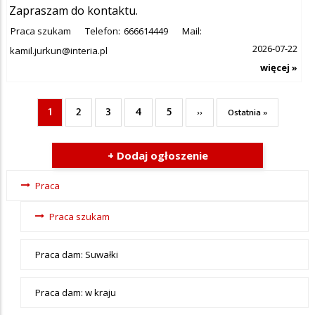
Zapraszam do kontaktu.
Praca szukam
Telefon:
666614449
Mail:
2026-07-22
kamil.jurkun@interia.pl
więcej »
1
2
3
4
5
Bieżąca
Page
Page
Page
Page
Następna
Ostatnia
››
Ostatnia »
Stronicowanie
strona
strona
strona
+ Dodaj ogłoszenie
Ogłoszenia
Praca
- tax -
Praca szukam
menu-
Praca
Praca dam: Suwałki
Praca dam: w kraju