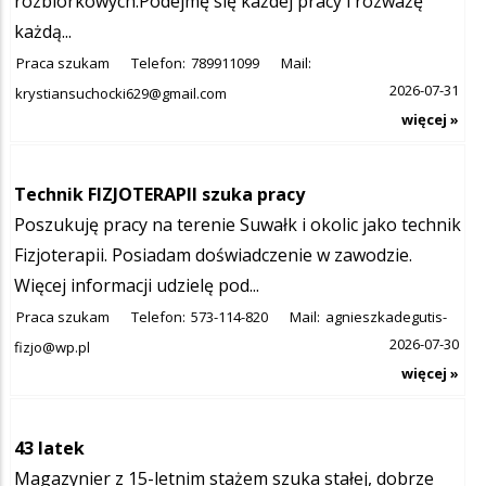
rozbiórkowych.Podejmę się każdej pracy i rozważę
każdą...
Praca szukam
Telefon:
789911099
Mail:
2026-07-31
krystiansuchocki629@gmail.com
więcej »
Technik FIZJOTERAPII szuka pracy
Poszukuję pracy na terenie Suwałk i okolic jako technik
Fizjoterapii. Posiadam doświadczenie w zawodzie.
Więcej informacji udzielę pod...
Praca szukam
Telefon:
573-114-820
Mail:
agnieszkadegutis-
2026-07-30
fizjo@wp.pl
więcej »
43 latek
Magazynier z 15-letnim stażem szuka stałej, dobrze