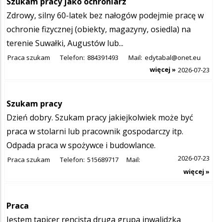
Szukam pracy jako ochroniarz
Zdrowy, silny 60-latek bez nałogów podejmie pracę w
ochronie fizycznej (obiekty, magazyny, osiedla) na
terenie Suwałki, Augustów lub...
Praca szukam
Telefon:
884391493
Mail:
edytabal@onet.eu
więcej »
2026-07-23
Szukam pracy
Dzień dobry. Szukam pracy jakiejkolwiek może być
praca w stolarni lub pracownik gospodarczy itp.
Odpada praca w spożywce i budowlance.
2026-07-23
Praca szukam
Telefon:
515689717
Mail:
więcej »
Praca
Jestem tapicer rencista druga grupa inwalidzka