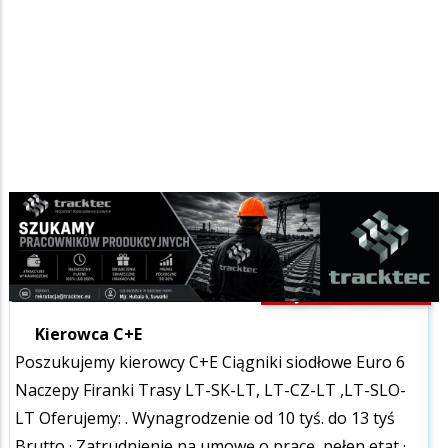
Ogłoszenia praca
Szukana fraza w ogłoszeniach
SPECJALNE-PROMOWANE
Kierowca C+E
Poszukujemy kierowcy C+E Ciągniki siodłowe Euro 6
Naczepy Firanki Trasy LT-SK-LT, LT-CZ-LT ,LT-SLO-
LT Oferujemy: . Wynagrodzenie od 10 tyś. do 13 tyś
Brutto · Zatrudnienie na umowę o pracę, pełen etat ·