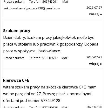
Praca szukam
Telefon:
505745091
Mail:
2026-07-27
sokolowskamalgorzata738@gmail.com
więcej »
Szukam pracy
Dzień dobry. Szukam pracy jakiejkolwiek może być
praca w stolarni lub pracownik gospodarczy. Odpada
praca w spożywce i budowlance.
2026-07-27
Praca szukam
Telefon:
515689717
Mail:
więcej »
kierowca C+E
witam szukam pracy na skoczka kierowce C+E. mam
wolne parę dni od 27, Proszę pisać z normalnymi
ofertami pod numer 577449128
2026-07-26
Praca szukam
Telefon:
577449128
Mail: