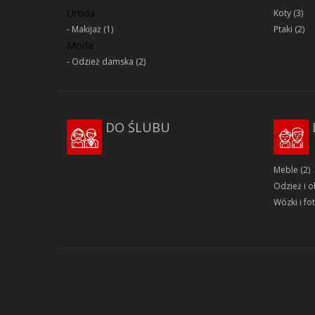
Uroda
Koty
(3)
Makijaż
(1)
Ptaki
(2)
Moda
Odzież damska
(2)
DO ŚLUBU
Meble
(2)
Odzież i 
Wózki i fot