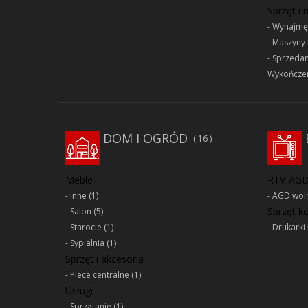
Sprzęt i
Wynajmę
Maszyny 
Sprzeda
Wykończen
DOM I OGRÓD
16
Meble
RTV-AG
Inne
(1)
AGD woln
Sprzęt 
Salon
(5)
Starocie
(1)
Drukarki 
Sypialnia
(1)
Sprzęt i akcesoria
Piece centralne
(1)
Usługi
Sprzątanie
(1)