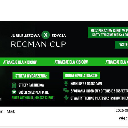
SPECJALNE-PROMO
ompletne, profesjonalne wyposażenie groty / jaskini solnej
doskonale sprawdzą się zarówno w komercyjnym salonie SP
 gabinecie rehabilitacji. Wszystkie urządzenia są w pełni
egularnie serwisowane i zadbane. Stan techniczny: Bardzo
ntaż i transport...
2026-0
on:
Mail:
więc