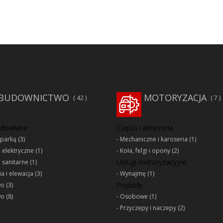
BUDOWNICTWO
MOTORYZACJA
42
7
udowlane
Części i akcesoria
oparką
(3)
Mechaniczne i karoseria
(1)
e elektryczne
(1)
Koła, felgi i opony
(2)
Usługi motoryzacyjne
e sanitarne
(1)
a i elewacja
(3)
Wynajmę
(1)
Pojazdy
wo
(3)
wo
(8)
Osobowe
(1)
Przyczepy i naczepy
(2)