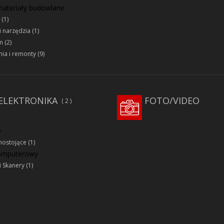
 materiały budowlane
(1)
i narzędzia
(1)
m
(2)
ia i remonty
(9)
ELEKTRONIKA
FOTO/VIDEO
2
D
ostojące
(1)
komputerowy
i Skanery
(1)