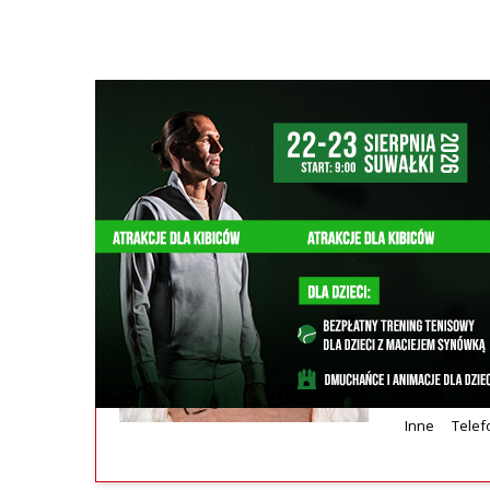
Szukana fraza w ogłoszeniach
wyposażenie groty solnej / SPA
Sprzedam k
Elementy 
hotelu, czy
sprawne, r
dobry Demo
Inne
Telef