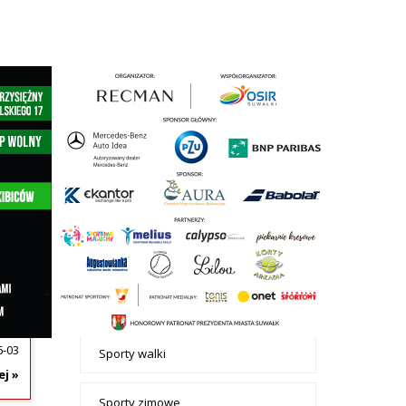
+ Dodaj ogłoszenie
Ogłoszenia
Sport i rekreacja
- tax -
WANE
Aktywność fizyczna
menu-
Sport i
Rowery i akcesoria
.
rekreacja
A,
Siłownia i fitness
Sporty letnie
6-03
Sporty walki
ej »
Sporty zimowe