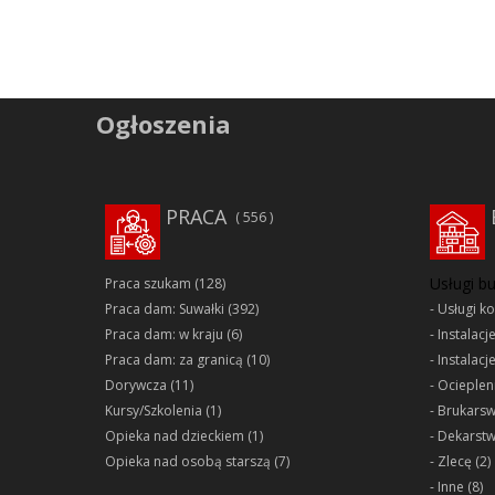
Ogłoszenia
PRACA
556
Usługi b
Praca szukam
(128)
Praca dam: Suwałki
(392)
Usługi k
Praca dam: w kraju
(6)
Instalacj
Praca dam: za granicą
(10)
Instalacj
Dorywcza
(11)
Ociepleni
Kursy/Szkolenia
(1)
Brukars
Opieka nad dzieckiem
(1)
Dekarst
Opieka nad osobą starszą
(7)
Zlecę
(2)
Inne
(8)