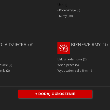
Usługi
Korepetycje
(5)
Kursy
(46)
DLA DZIECKA
BIZNES/FIRMY
6
8
Usługi reklamowe
(2)
obuwie
(2)
Współpraca
(5)
eliki
(2)
Wyposażenie dla firm
(1)
+ DODAJ OGŁOSZENIE