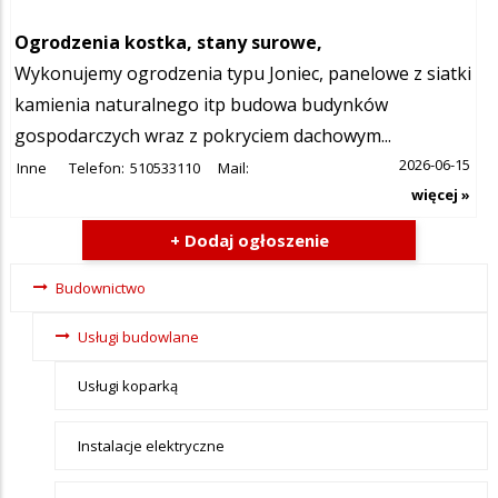
Ogrodzenia kostka, stany surowe,
Wykonujemy ogrodzenia typu Joniec, panelowe z siatki
kamienia naturalnego itp budowa budynków
gospodarczych wraz z pokryciem dachowym...
2026-06-15
Inne
Telefon:
510533110
Mail:
więcej »
+ Dodaj ogłoszenie
Ogłoszenia -
Budownictwo
tax - menu-
Usługi budowlane
Budownictwo
Usługi koparką
Instalacje elektryczne