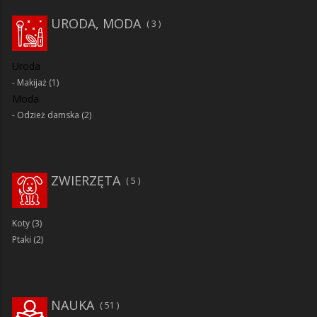
URODA, MODA
3
Uroda
Makijaż
(1)
Moda
Odzież damska
(2)
ZWIERZĘTA
5
Koty
(3)
Ptaki
(2)
NAUKA
51