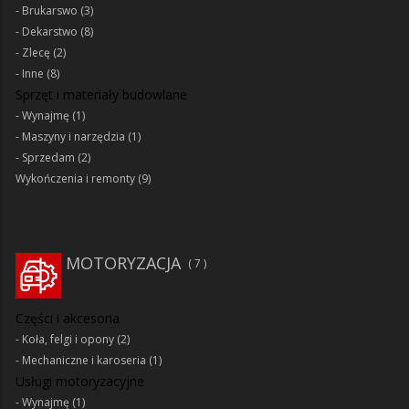
Brukarswo
(3)
Dekarstwo
(8)
Zlecę
(2)
Inne
(8)
Sprzęt i materiały budowlane
Wynajmę
(1)
Maszyny i narzędzia
(1)
Sprzedam
(2)
Wykończenia i remonty
(9)
MOTORYZACJA
7
Części i akcesoria
Koła, felgi i opony
(2)
Mechaniczne i karoseria
(1)
Usługi motoryzacyjne
Wynajmę
(1)