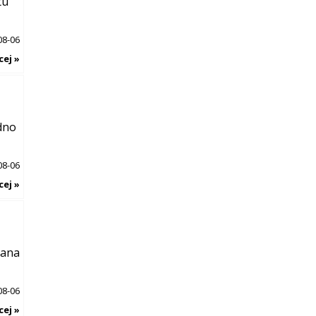
tu
08-06
cej »
dno
08-06
cej »
iana
08-06
cej »