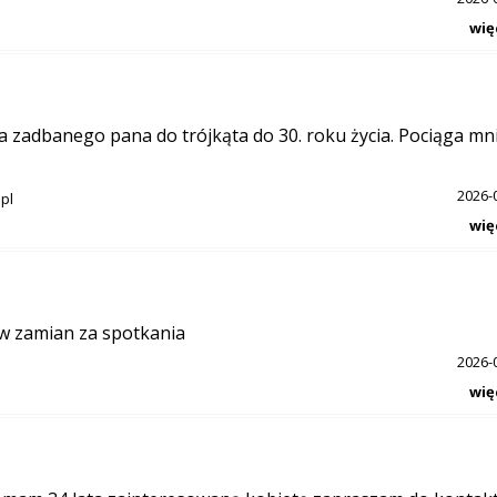
wię
zna zadbanego pana do trójkąta do 30. roku życia. Pociąga mn
2026-
.pl
wię
 w zamian za spotkania
2026-
wię