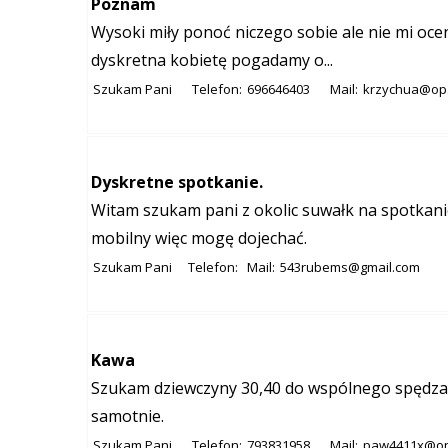
Poznam
Wysoki miły ponoć niczego sobie ale nie mi oc
dyskretna kobietę pogadamy o...
Szukam Pani
Telefon:
696646403
Mail:
krzychua@op.
Dyskretne spotkanie.
Witam szukam pani z okolic suwałk na spotkani
mobilny więc mogę dojechać.
Szukam Pani
Telefon:
Mail:
543rubems@gmail.com
Kawa
Szukam dziewczyny 30,40 do wspólnego spędzan
samotnie.
Szukam Pani
Telefon:
793831958
Mail:
paw4411x@on