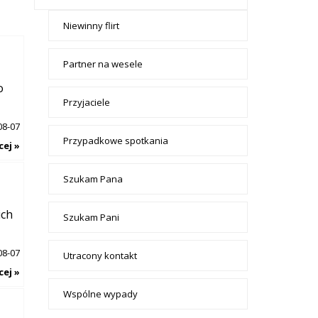
- tax -
Niewinny flirt
menu-
Towarzyskie
Partner na wesele
o
Przyjaciele
08-07
Przypadkowe spotkania
cej »
Szukam Pana
ich
Szukam Pani
08-07
Utracony kontakt
cej »
Wspólne wypady