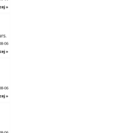
cej »
rs.
08-06
cej »
08-06
cej »
08-06