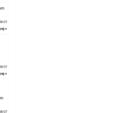
nam
08-07
cej »
08-07
cej »
am
08-07