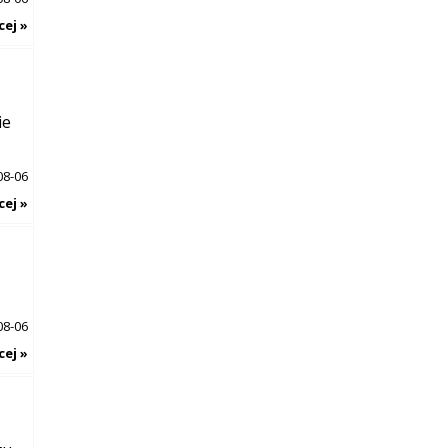
cej »
ie
08-06
cej »
08-06
cej »