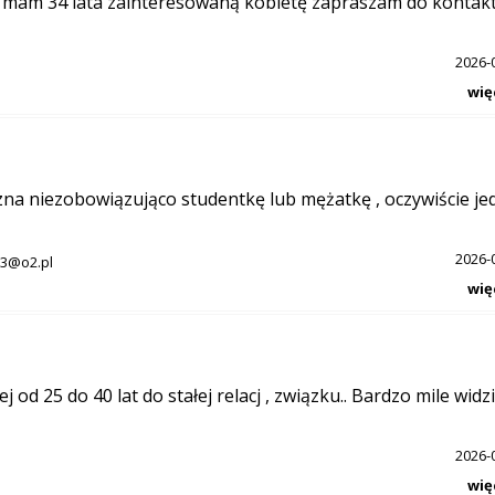
 mam 34 lata zainteresowaną kobietę zapraszam do kontak
2026-
wię
na niezobowiązująco studentkę lub mężatkę , oczywiście je
2026-
3@o2.pl
wię
d 25 do 40 lat do stałej relacj , związku.. Bardzo mile widz
2026-
wię