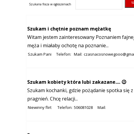
Szukana fraza w ogłoszeniach
Szukam i chętnie poznam mężatkę
Witam jestem zainteresowany Poznaniem fajnej
męża i miałaby ochotę na poznanie...
Szukam Pani
Telefon:
Mail:
czasnacosnowegooo@gmai
Szukam kobiety która lubi zakazane.... 😉
Szukam kochanki, gdzie pożądanie spotka się z 
pragnień. Chcę relacji...
Niewinny flirt
Telefon:
506081028
Mail: