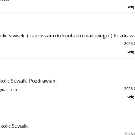
wię
ic Suwałk :) zapraszam do kontaktu mailowego :) Pozdraw
2026-
wię
olic Suwalk. Pozdrawiam.
2026-
mail.com
wię
olic Suwałk.
2026-