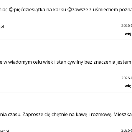
eniać 😊pięćdziesiątka na karku 😊zawsze z uśmiechem poz
2026-
pl
wię
e w wiadomym celu wiek i stan cywilny bez znaczenia jestem
2026-
wię
ia czasu. Zaprosze cię chętnie na kawę i rozmowę. Mieszk
2026-
et.pl