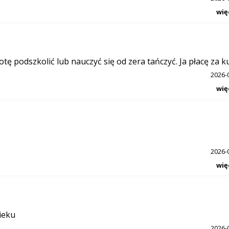
wię
tę podszkolić lub nauczyć się od zera tańczyć. Ja płacę za ku
2026-
wię
2026-
wię
ieku
2026-