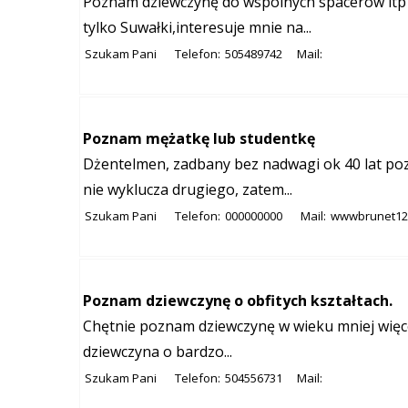
Poznam dziewczynę do wspólnych spacerów itp
tylko Suwałki,interesuje mnie na...
Szukam Pani
Telefon:
505489742
Mail:
Poznam mężatkę lub studentkę
Dżentelmen, zadbany bez nadwagi ok 40 lat poz
nie wyklucza drugiego, zatem...
Szukam Pani
Telefon:
000000000
Mail:
wwwbrunet12
Poznam dziewczynę o obfitych kształtach.
Chętnie poznam dziewczynę w wieku mniej więcej o
dziewczyna o bardzo...
Szukam Pani
Telefon:
504556731
Mail: