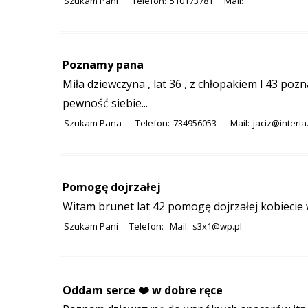
Szukam Pani
Telefon:
510173781
Mail:
Poznamy pana
Miła dziewczyna , lat 36 , z chłopakiem l 43 po
pewność siebie...
Szukam Pana
Telefon:
734956053
Mail:
jaciz@interia
Pomogę dojrzałej
Witam brunet lat 42 pomogę dojrzałej kobiecie
Szukam Pani
Telefon:
Mail:
s3x1@wp.pl
Oddam serce ❤️ w dobre ręce