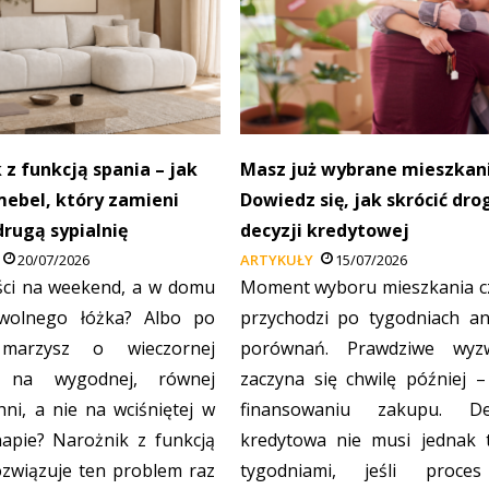
 z funkcją spania – jak
Masz już wybrane mieszkan
ebel, który zamieni
Dowiedz się, jak skrócić dro
drugą sypialnię
decyzji kredytowej
20/07/2026
ARTYKUŁY
15/07/2026
ci na weekend, a w domu
Moment wyboru mieszkania c
wolnego łóżka? Albo po
przychodzi po tygodniach ana
marzysz o wieczornej
porównań. Prawdziwe wyz
 na wygodnej, równej
zaczyna się chwilę później –
hni, a nie na wciśniętej w
finansowaniu zakupu. De
apie? Narożnik z funkcją
kredytowa nie musi jednak 
ozwiązuje ten problem raz
tygodniami, jeśli proce