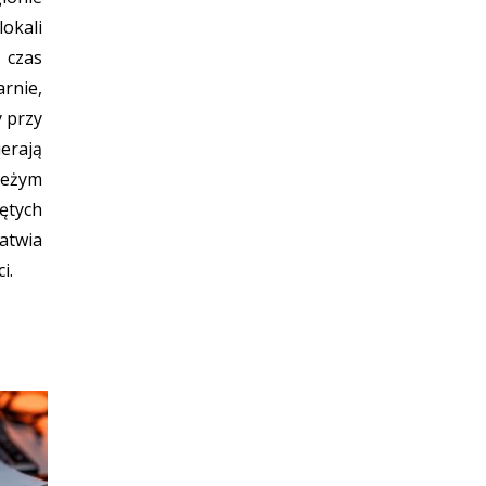
okali
czas
rnie,
y przy
erają
ieżym
ętych
atwia
i.