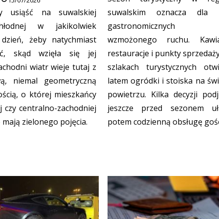
zy usiąść na suwalskiej
suwalskim oznacza dla l
hłodnej w jakikolwiek
gastronomicznych 
 dzień, żeby natychmiast
wzmożonego ruchu. Kawia
eć, skąd wzięła się jej
restauracje i punkty sprzedaż
chodni wiatr wieje tutaj z
szlakach turystycznych otwi
wą, niemal geometryczną
latem ogródki i stoiska na św
ością, o której mieszkańcy
powietrzu. Kilka decyzji podj
j czy centralno-zachodniej
jeszcze przed sezonem uł
e mają zielonego pojęcia.
potem codzienną obsługę gośc