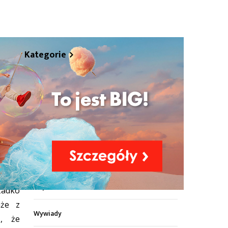
Kategorie
Z życia miasta
Sport
Kultura
 w
Wiadomości z regionu
aliza
Z życia szkół
zadko
aże z
Wywiady
ą, że