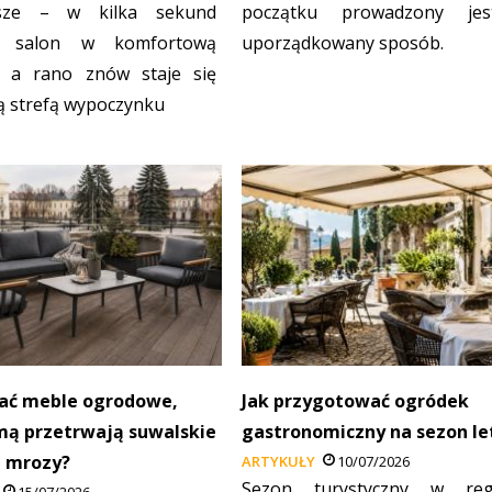
sze – w kilka sekund
początku prowadzony je
a salon w komfortową
uporządkowany sposób.
ę, a rano znów staje się
ą strefą wypoczynku
rać meble ogrodowe,
Jak przygotować ogródek
mą przetrwają suwalskie
gastronomiczny na sezon le
i mrozy?
ARTYKUŁY
10/07/2026
Sezon turystyczny w reg
15/07/2026