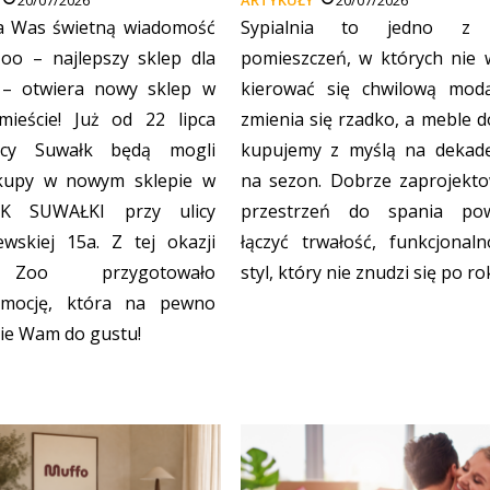
a Was świetną wiadomość
Sypialnia to jedno z 
oo – najlepszy sklep dla
pomieszczeń, w których nie 
 – otwiera nowy sklep w
kierować się chwilową mod
ieście! Już od 22 lipca
zmienia się rzadko, a meble d
ńcy Suwałk będą mogli
kupujemy z myślą na dekadę
akupy w nowym sklepie w
na sezon. Dobrze zaprojekt
K SUWAŁKI przy ulicy
przestrzeń do spania po
ewskiej 15a. Z tej okazji
łączyć trwałość, funkcjonaln
Zoo przygotowało
styl, który nie znudzi się po ro
omocję, która na pewno
ie Wam do gustu!