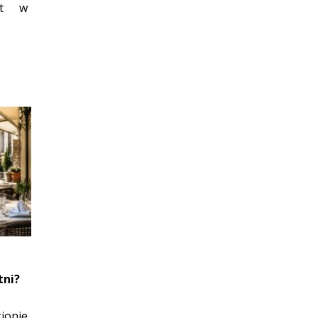
st w
tni?
ionie