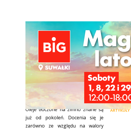
Oleje, które warto stosować na
Samocho
zimno, a nie do smażenia
bezpiecz
rowery, 
ARTYKUŁY
05/08/2026
Oleje tłoczone na zimno znane są
ARTYKUŁY
już od pokoleń. Docenia się je
zarówno ze względu na walory