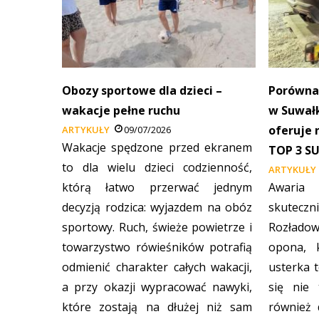
Obozy sportowe dla dzieci –
Porówna
wakacje pełne ruchu
w Suwałk
oferuje 
ARTYKUŁY
09/07/2026
Wakacje spędzone przed ekranem
TOP 3 S
to dla wielu dzieci codzienność,
ARTYKUŁY
którą łatwo przerwać jednym
Awaria
decyzją rodzica: wyjazdem na obóz
skutecz
sportowy. Ruch, świeże powietrze i
Rozładow
towarzystwo rówieśników potrafią
opona, k
odmienić charakter całych wakacji,
usterka t
a przy okazji wypracować nawyki,
się nie 
które zostają na dłużej niż sam
również 