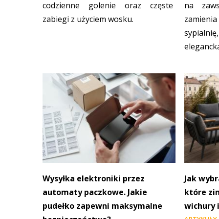
codzienne golenie oraz częste
na zaw
zabiegi z użyciem wosku.
zamieni
sypialni
eleganck
Wysyłka elektroniki przez
Jak wyb
automaty paczkowe. Jakie
które zi
pudełko zapewni maksymalne
wichury 
ARTYKUŁY