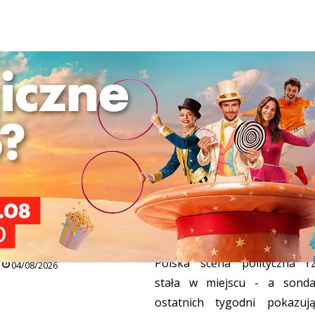
dem nad wodę: jak
Aktualne sondaże wyborcze
nie przewozić SUP,
Polsce. Najnowsze dane i an
bagaż i mokry sprzęt
ARTYKUŁY
28/07/2026
Polska scena polityczna r
04/08/2026
stała w miejscu - a sond
ostatnich tygodni pokazuj