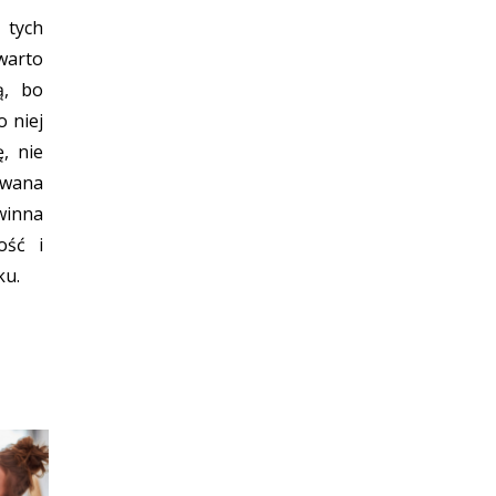
tych
warto
ą, bo
o niej
, nie
owana
winna
ość i
ku.