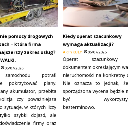
nie pomocy drogowych
Kiedy operat szacunkowy
ach – która firma
wymaga aktualizacji?
najszerszy zakres usług?
ARTYKUŁY
06/07/2026
Operat szacunkowy 
UWAŁKI.
dokumentem określającym wa
06/07/2026
 samochodu potrafi
nieruchomości na konkretny d
nie pokrzyżować plany.
Nie oznacza to jednak, ż
any akumulator, przebita
sporządzona wycena będzie 
olizja czy poważniejsza
być wykorzystyw
o sytuacje, w których liczy
bezterminowo.
tylko szybki dojazd, ale
doświadczenie firmy oraz