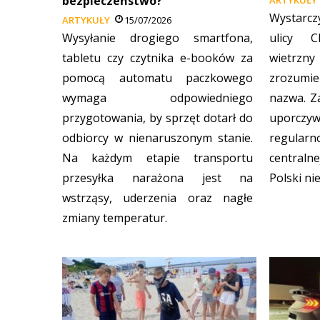
bezpieczeństwo?
Wystarc
ARTYKUŁY
15/07/2026
Wysyłanie drogiego smartfona,
ulicy C
tabletu czy czytnika e-booków za
wietrzny
pomocą automatu paczkowego
zrozumi
wymaga odpowiedniego
nazwa. Za
przygotowania, by sprzęt dotarł do
uporczy
odbiorcy w nienaruszonym stanie.
regularn
Na każdym etapie transportu
centralne
przesyłka narażona jest na
Polski ni
wstrząsy, uderzenia oraz nagłe
zmiany temperatur.