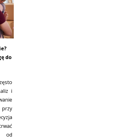
ie?
gę do
zęsto
liz i
wanie
 przy
cyzja
trwać
s od