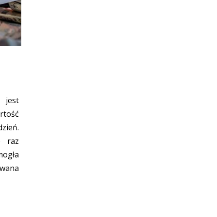
jest
rtość
zień.
e raz
mogła
ana