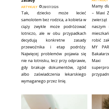
zasady
Mamy dl
ARTYKUŁY
28/07/2026
Tak, dziecko może lecieć
– Maxi Z
samolotem bez rodzica, a kobieta w
zwierząt
ciąży zwykle może podróżować
naszym m
lotniczo, ale w obu przypadkach
mieszka
decydują konkretne zasady
robić z
przewoźnika i etap podróży.
MY PAR
Najwięcej problemów pojawia się
Bakałarz
nie na lotnisku, lecz przy odprawie,
Maxi 
gdy brakuje dokumentów, zgód
superpr
albo zaświadczenia lekarskiego
przypadn
wymaganego przez linię.