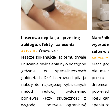
Laserowa depilacja - przebieg
Narożnik
zabiegu, efekty i zalecenia
wybrać m
salon w 
ARTYKUŁY
20/07/2026
Jeszcze kilkanaście lat temu trwałe
ARTYKUŁY
usuwanie owłosienia było dostępne
Masz goś
głównie w specjalistycznych
nie ma 
gabinetach. Dziś laserowa depilacja
prostu 
należy do najczęściej wybieranych
drzemce
metod redukcji owłosienia,
powierzc
ponieważ łączy skuteczność z
rogu kan
wygodą i pozwala ograniczyć
spania r