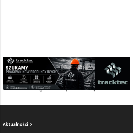
Szukana fraza w ogłoszeniach
nie odszukano ogłoszenia z podana frazą
Aktualności