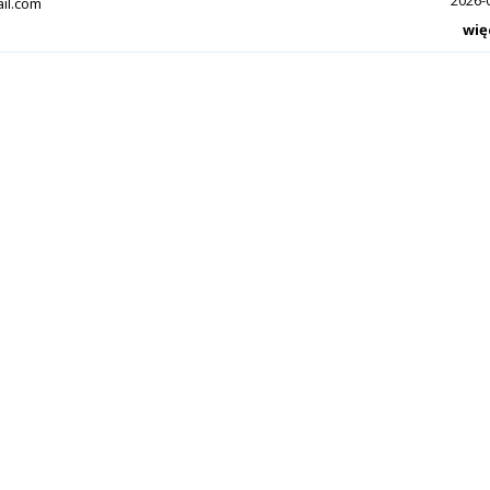
2026-
il.com
wię