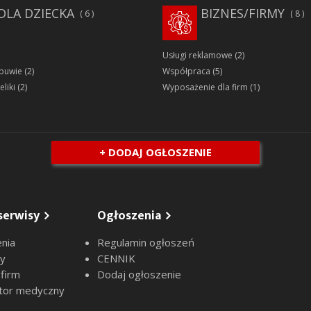
DLA DZIECKA
BIZNES/FIRMY
6
8
Usługi reklamowe
(2)
obuwie
(2)
Współpraca
(5)
eliki
(2)
Wyposażenie dla firm
(1)
+ DODAJ OGŁOSZENIE
serwisy
Ogłoszenia
nia
Regulamin ogłoszeń
sy
CENNIK
 firm
Dodaj ogłoszenie
tor medyczny