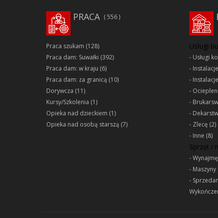
PRACA
556
Usługi b
Praca szukam
(128)
Praca dam: Suwałki
(392)
Usługi k
Praca dam: w kraju
(6)
Instalacj
Praca dam: za granicą
(10)
Instalacj
Dorywcza
(11)
Ociepleni
Kursy/Szkolenia
(1)
Brukars
Opieka nad dzieckiem
(1)
Dekarst
Opieka nad osobą starszą
(7)
Zlecę
(2)
Inne
(8)
Sprzęt i
Wynajmę
Maszyny 
Sprzeda
Wykończen