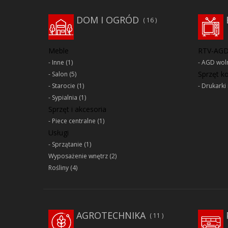
DOM I OGRÓD
16
Meble
RTV-AG
Inne
(1)
AGD woln
Sprzęt 
Salon
(5)
Starocie
(1)
Drukarki 
Sypialnia
(1)
Sprzęt i akcesoria
Piece centralne
(1)
Usługi
Sprzątanie
(1)
Wyposażenie wnętrz
(2)
Rośliny
(4)
AGROTECHNIKA
11