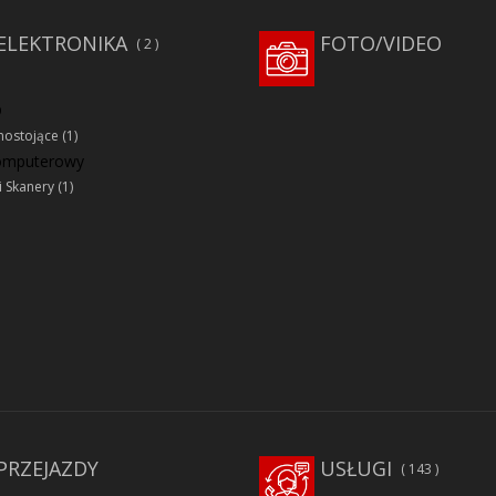
ELEKTRONIKA
FOTO/VIDEO
2
D
ostojące
(1)
komputerowy
i Skanery
(1)
PRZEJAZDY
USŁUGI
143