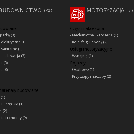
BUDOWNICTWO
MOTORYZACJA
42
7
udowlane
Części i akcesoria
oparką
(3)
Mechaniczne i karoseria
(1)
e elektryczne
(1)
Koła, felgi i opony
(2)
Usługi motoryzacyjne
e sanitarne
(1)
a i elewacja
(3)
Wynajmę
(1)
Pojazdy
wo
(3)
wo
(8)
Osobowe
(1)
Przyczepy i naczepy
(2)
 materiały budowlane
(1)
i narzędzia
(1)
m
(2)
ia i remonty
(9)