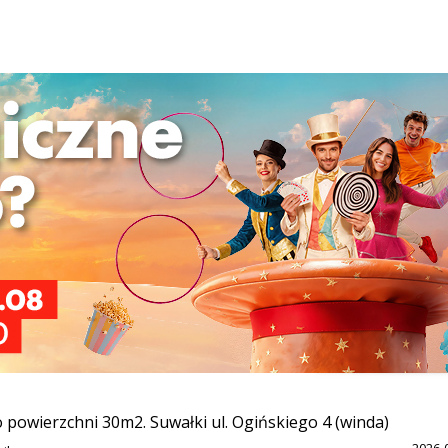
WYRÓŻNIONE
 Park
 Mieszkanie jest wyposażone - wysoki standard. Na Osiedlu
2026-
wię
WYRÓŻNIONE
powierzchni 30m2. Suwałki ul. Ogińskiego 4 (winda)