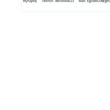
Wynajmę
Telefon:
48509364523
Mail:
bgodek29@gma