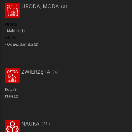
URODA, MODA
3
Uroda
Makijaż
(1)
Moda
Odzież damska
(2)
ZWIERZĘTA
4
Koty
(3)
Ptaki
(2)
NAUKA
51