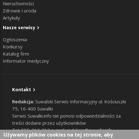
Nieruchomości
Zdrowie i uroda
Artykuły
Nasze serwisy
Ogłoszenia
Konkursy
Katalog firm
Informator medyczny
Kontakt
Redakcja:
Suwalski Serwis Informacyjny ul. Kościuszki
75, 16-400 Suwałki
Serwis Suwalki.info nie ponosi odpowiedzialności za
treści dodane przez użytkowników
Tel: 885-212-212 e-mail:
redakcja@suwalki.info
,
Używamy plików cookies na tej stronie, aby
reklama@suwalki.info