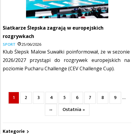
Siatkarze Ślepska zagrają w europejskich
rozgrywkach
SPORT
25/06/2026
Klub Ślepsk Malow Suwałki poinformował, że w sezonie
2026/2027 przystąpi do rozgrywek europejskich na
poziomie Pucharu Challenge (CEV Challenge Cup).
Bieżąca
1
Page
2
Page
3
Page
4
Page
5
Page
6
Page
7
Page
8
Page
9
…
Stronicowanie
strona
Następna
››
Ostatnia
Ostatnia »
strona
strona
Kategorie