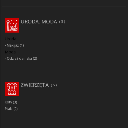
URODA, MODA
3
Uroda
Makijaż
(1)
Moda
Odzież damska
(2)
ZWIERZĘTA
5
Koty
(3)
Ptaki
(2)