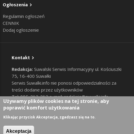
Ogłoszenia
Regulamin ogłoszeń
CENNIK
Dodaj ogłoszenie
Kontakt
Redakcja:
Suwalski Serwis Informacyjny ul. Kościuszki
75, 16-400 Suwałki
Serwis Suwalki.info nie ponosi odpowiedzialności za
treści dodane przez użytkowników
Tel: 885-212-212 e-mail:
redakcja@suwalki.info
,
Używamy plików cookies na tej stronie, aby
reklama@suwalki.info
poprawić komfort użytkowania
RODO
|
Cookies
Zaloguj
Klikając przycisk Akceptacja, zgadzasz się na to.
User account menu
Akceptacja