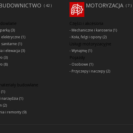
BUDOWNICTWO
MOTORYZACJA
42
7
udowlane
Części i akcesoria
oparką
(3)
Mechaniczne i karoseria
(1)
e elektryczne
(1)
Koła, felgi i opony
(2)
Usługi motoryzacyjne
e sanitarne
(1)
a i elewacja
(3)
Wynajmę
(1)
Pojazdy
wo
(3)
wo
(8)
Osobowe
(1)
Przyczepy i naczepy
(2)
 materiały budowlane
(1)
i narzędzia
(1)
m
(2)
ia i remonty
(9)