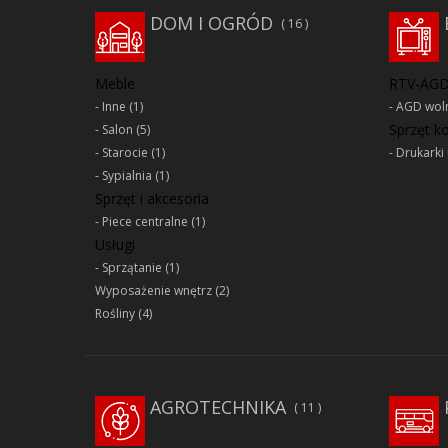
DOM I OGRÓD
16
Meble
RTV-AG
Inne
(1)
AGD woln
Sprzęt 
Salon
(5)
Starocie
(1)
Drukarki 
Sypialnia
(1)
Sprzęt i akcesoria
Piece centralne
(1)
Usługi
Sprzątanie
(1)
Wyposażenie wnętrz
(2)
Rośliny
(4)
AGROTECHNIKA
11