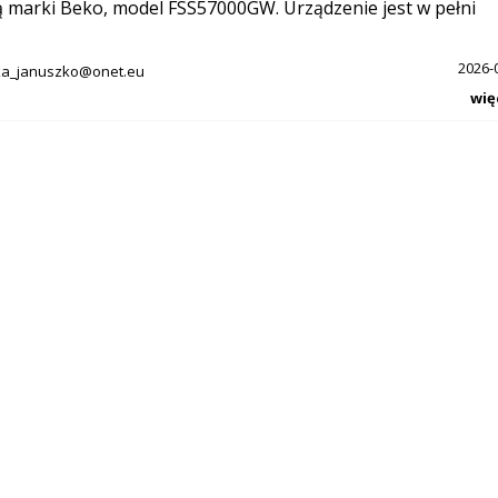
marki Beko, model FSS57000GW. Urządzenie jest w pełni
2026-
ka_januszko@onet.eu
wię