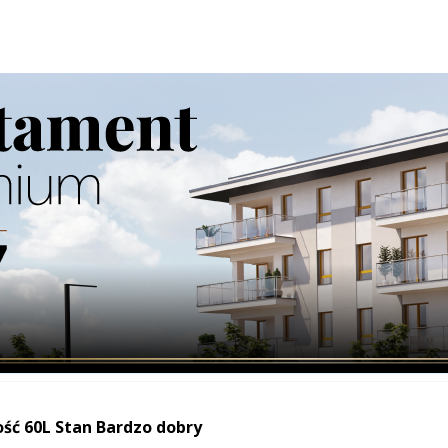
WYRÓŻNIONE
atyczny podajnik arkuszy: A4, A3; Podawanie ręczne: A4, A3,
 76 wydruków A1 na godzinę[1] - z ...
2025-
nska1986@gmail.com
wię
ść 60L Stan Bardzo dobry