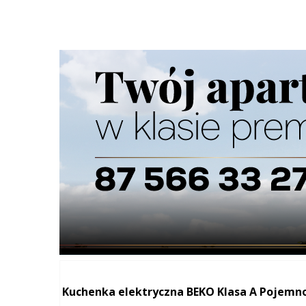
Elektronika
Ogłoszenia
/
Szukana fraza w ogłoszeniach
Sprzedam Ploter HP Design Jet T630 24''
Sprzedam Ploter HP Design Jet T630 24'' - autom
A1 - od 279 do 610 mm - 30 s/str. w formacie A1,
Drukarki i Skanery
Telefon:
518987363
Mail:
p.zieli
Kuchenka elektryczna BEKO Klasa A Pojemno