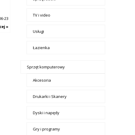
TV i video
06-23
cej »
Usługi
Łazienka
Sprzęt komputerowy
Akcesoria
Drukarki i Skanery
Dyski i napędy
Gry i programy