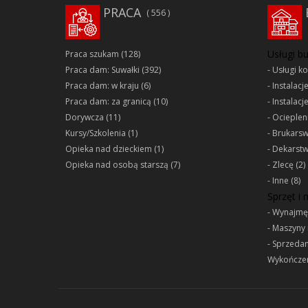
PRACA
556
Usługi b
Praca szukam
(128)
Praca dam: Suwałki
(392)
Usługi k
Praca dam: w kraju
(6)
Instalacj
Praca dam: za granicą
(10)
Instalacj
Dorywcza
(11)
Ociepleni
Kursy/Szkolenia
(1)
Brukars
Opieka nad dzieckiem
(1)
Dekarst
Opieka nad osobą starszą
(7)
Zlecę
(2)
Inne
(8)
Sprzęt i
Wynajmę
Maszyny 
Sprzeda
Wykończen