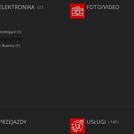
ELEKTRONIKA
FOTO/VIDEO
2
D
ostojące
(1)
komputerowy
i Skanery
(1)
PRZEJAZDY
USŁUGI
143