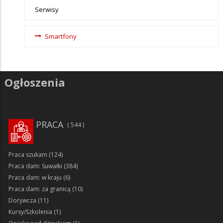
Serwisy
Smartfony
Ogłoszenia
PRACA
544
Praca szukam
(124)
Praca dam: Suwałki
(384)
Praca dam: w kraju
(6)
Praca dam: za granicą
(10)
Dorywcza
(11)
Kursy/Szkolenia
(1)