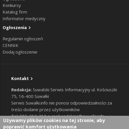
Konkursy
Katalog firm
Informator medyczny
Ogłoszenia
Regulamin ogłoszeń
CENNIK
Dodaj ogłoszenie
Kontakt
Redakcja:
Suwalski Serwis Informacyjny ul. Kościuszki
75, 16-400 Suwałki
Serwis Suwalki.info nie ponosi odpowiedzialności za
treści dodane przez użytkowników
Tel: 885-212-212 e-mail:
redakcja@suwalki.info
,
Używamy plików cookies na tej stronie, aby
reklama@suwalki.info
poprawić komfort użytkowania