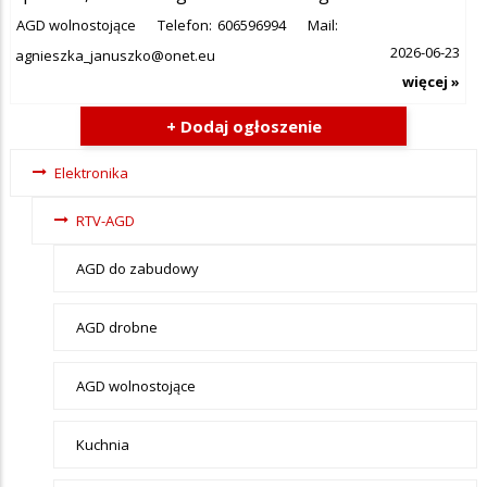
AGD wolnostojące
Telefon:
606596994
Mail:
2026-06-23
agnieszka_januszko@onet.eu
więcej »
+ Dodaj ogłoszenie
Ogłoszenia
Elektronika
- tax -
RTV-AGD
menu-
Elektronika
AGD do zabudowy
AGD drobne
AGD wolnostojące
Kuchnia