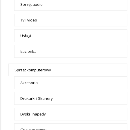
Sprzęt audio
TV i video
Usługi
Łazienka
Sprzęt komputerowy
Akcesoria
Drukarki i Skanery
Dyski i napędy
Gry i programy