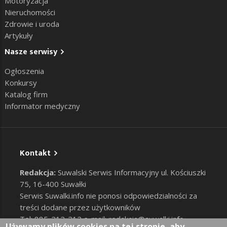
Motoryzacja
Nieruchomości
Zdrowie i uroda
Artykuły
Nasze serwisy
Ogłoszenia
Konkursy
Katalog firm
Informator medyczny
Kontakt
Redakcja:
Suwalski Serwis Informacyjny ul. Kościuszki
75, 16-400 Suwałki
Serwis Suwalki.info nie ponosi odpowiedzialności za
treści dodane przez użytkowników
Tel: 885-212-212 e-mail:
redakcja@suwalki.info
,
Używamy plików cookies na tej stronie, aby