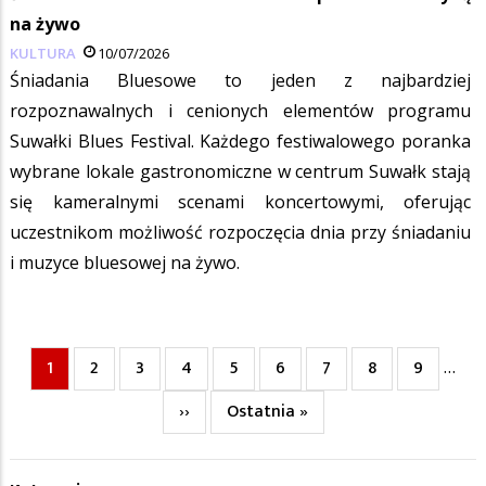
na żywo
KULTURA
10/07/2026
Śniadania Bluesowe to jeden z najbardziej
rozpoznawalnych i cenionych elementów programu
Suwałki Blues Festival. Każdego festiwalowego poranka
wybrane lokale gastronomiczne w centrum Suwałk stają
się kameralnymi scenami koncertowymi, oferując
uczestnikom możliwość rozpoczęcia dnia przy śniadaniu
i muzyce bluesowej na żywo.
Bieżąca
1
Page
2
Page
3
Page
4
Page
5
Page
6
Page
7
Page
8
Page
9
…
Stronicowanie
strona
Następna
››
Ostatnia
Ostatnia »
strona
strona