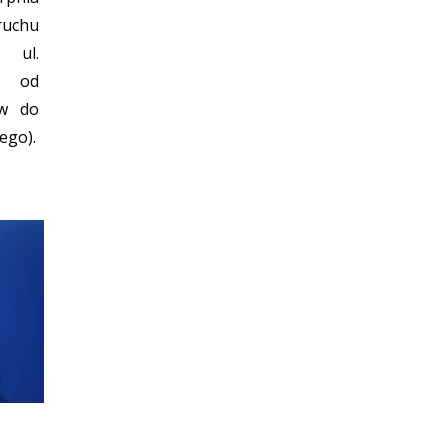
ruchu
 ul.
u od
ów do
ego).