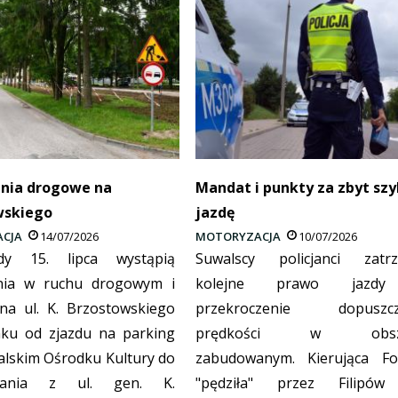
enia drogowe na
Mandat i punkty za zbyt sz
wskiego
jazdę
CJA
14/07/2026
MOTORYZACJA
10/07/2026
y 15. lipca wystąpią
Suwalscy policjanci zatrz
enia w ruchu drogowym i
kolejne prawo jazd
na ul. K. Brzostowskiego
przekroczenie dopuszcza
nku od zjazdu na parking
prędkości w obsza
alskim Ośrodku Kultury do
zabudowanym. Kierująca F
owania z ul. gen. K.
"pędziła" przez Filipów