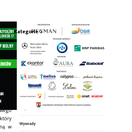
Kategorie
Z życia miasta
Sport
Kultura
ad
Wiadomości z regionu
Z życia szkół
wego
tóry
Wywiady
zną w