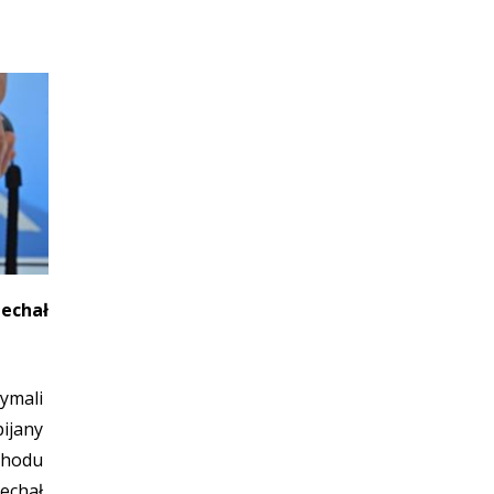
echał
ymali
ijany
chodu
jechał