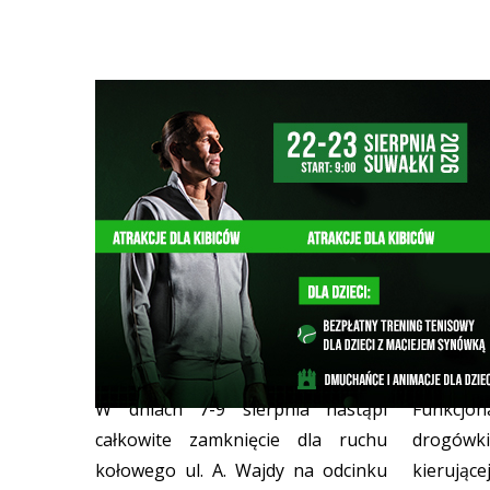
Utrudnienia drogowe w trakcie
Zatrzym
Dni Suwałk
przekroc
MOTORYZACJA
07/08/2026
MOTORYZA
W dniach 7-9 sierpnia nastąpi
Funkcjo
całkowite zamknięcie dla ruchu
drogówki
kołowego ul. A. Wajdy na odcinku
kierują