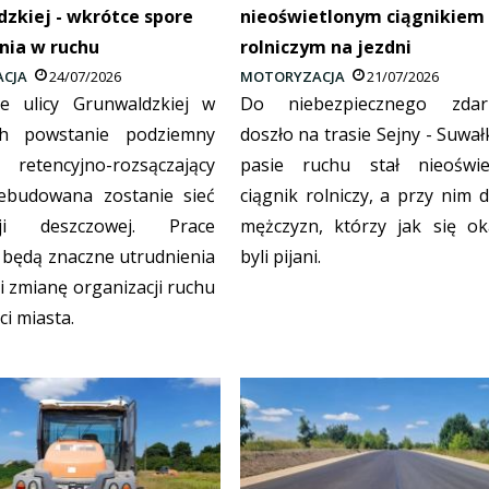
zkiej - wkrótce spore
nieoświetlonym ciągnikiem
nia w ruchu
rolniczym na jezdni
CJA
24/07/2026
MOTORYZACJA
21/07/2026
e ulicy Grunwaldzkiej w
Do niebezpiecznego zdar
ch powstanie podziemny
doszło na trasie Sejny - Suwał
 retencyjno-rozsączający
pasie ruchu stał nieoświe
ebudowana zostanie sieć
ciągnik rolniczy, a przy nim 
acji deszczowej. Prace
mężczyzn, którzy jak się ok
 będą znaczne utrudnienia
byli pijani.
i zmianę organizacji ruchu
ci miasta.