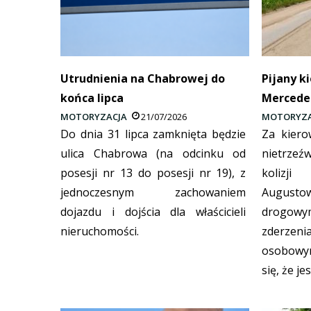
Utrudnienia na Chabrowej do
Pijany k
końca lipca
Mercede
MOTORYZACJA
21/07/2026
MOTORYZA
Do dnia 31 lipca zamknięta będzie
Za kiero
ulica Chabrowa (na odcinku od
nietrze
posesji nr 13 do posesji nr 19), z
kolizji
jednoczesnym zachowaniem
Augusto
dojazdu i dojścia dla właścicieli
drogow
nieruchomości.
zderz
osobowy
się, że je