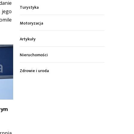
danie
Turystyka
jego
omile
Motoryzacja
Artykuły
Nieruchomości
Zdrowie i uroda
wym
pnia