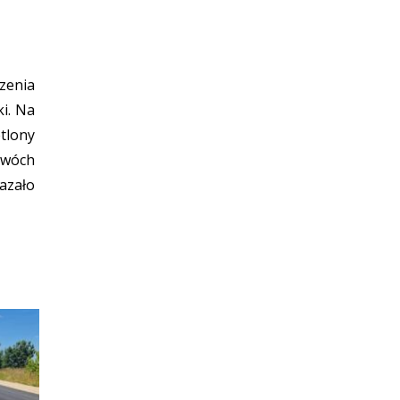
zenia
ki. Na
tlony
dwóch
azało