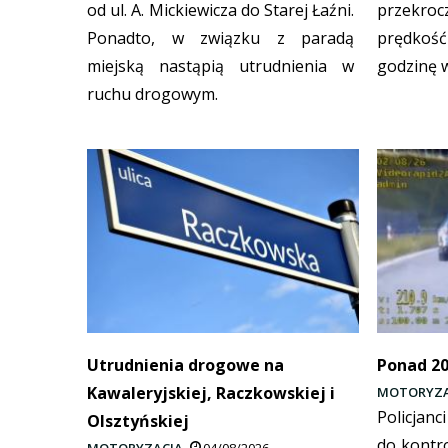
od ul. A. Mickiewicza do Starej Łaźni.
przekr
Ponadto, w związku z paradą
prędkoś
miejską nastąpią utrudnienia w
godzinę 
ruchu drogowym.
Utrudnienia drogowe na
Ponad 20
Kawaleryjskiej, Raczkowskiej i
MOTORYZA
Policjanc
Olsztyńskiej
do kontro
MOTORYZACJA
04/08/2026