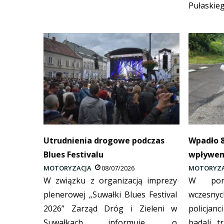
Pułaskieg
Utrudnienia drogowe podczas
Wpadło 
Blues Festivalu
wpływem
MOTORYZACJA
08/07/2026
MOTORYZA
W związku z organizacją imprezy
W poni
plenerowej „Suwałki Blues Festival
wczesn
2026” Zarząd Dróg i Zieleni w
policjan
Suwałkach informuje, o
badali t