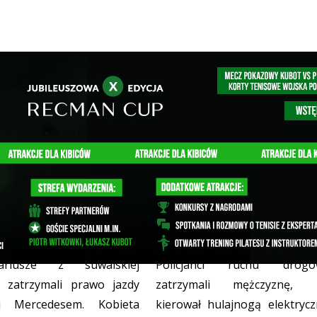
ane prawo jazdy za
Jechał hulajnogą mając pon
zenie prędkości
dwa promile
CJA
07/08/2026
MOTORYZACJA
05/08/2026
nariusze z suwalskiej
Policjanci ruchu drogo
 zatrzymali prawo jazdy
zatrzymali mężczyznę, k
cej Mercedesem. Kobieta
kierował hulajnogą elektryc