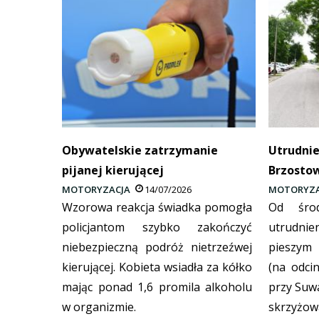
Obywatelskie zatrzymanie
Utrudni
pijanej kierującej
Brzosto
MOTORYZACJA
14/07/2026
MOTORYZA
Wzorowa reakcja świadka pomogła
Od środ
policjantom szybko zakończyć
utrudni
niebezpieczną podróż nietrzeźwej
pieszym 
kierującej. Kobieta wsiadła za kółko
(na odci
mając ponad 1,6 promila alkoholu
przy Suw
w organizmie.
skrzyż