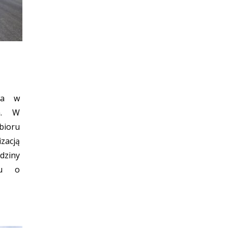
owa w
a. W
bioru
zacją
ziny
ku o