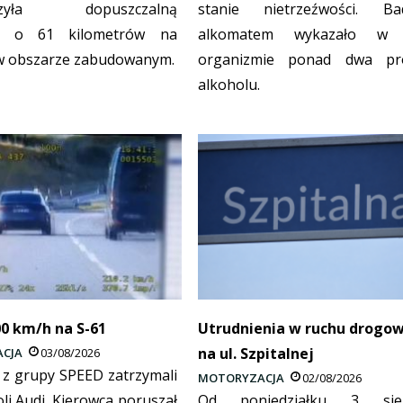
oczyła dopuszczalną
stanie nietrzeźwości. Ba
ć o 61 kilometrów na
alkomatem wykazało w 
w obszarze zabudowanym.
organizmie ponad dwa pr
alkoholu.
0 km/h na S-61
Utrudnienia w ruchu drogo
na ul. Szpitalnej
CJA
03/08/2026
i z grupy SPEED zatrzymali
MOTORYZACJA
02/08/2026
li Audi. Kierowca poruszał
Od poniedziałku 3 sier