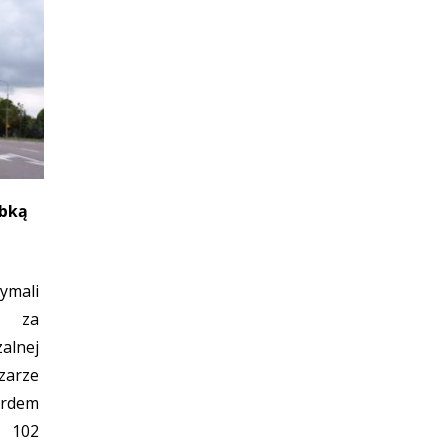
ybką
ymali
y za
lnej
rze
ordem
 102