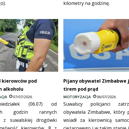
o).
kilometry na godzinę.
8 kierowców pod
Pijany obywatel Zimbabwe j
 alkoholu
tirem pod prąd
CJA
07/07/2026
MOTORYZACJA
06/07/2026
edziałek (06.07) od
Suwalscy policjanci zatrz
ych godzin rannych
obywatela Zimbabwe, który p
ci z suwalskiej drogówki
wsiadł za kierownicą samo
rzeźwość kierowców. 8 z
ciężarowego i w takim stanie 