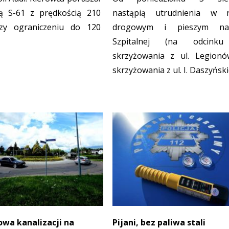
ą S-61 z prędkością 210
nastąpią utrudnienia w 
zy ograniczeniu do 120
drogowym i pieszym na
Szpitalnej (na odcink
skrzyżowania z ul. Legion
skrzyżowania z ul. I. Daszyński
wa kanalizacji na
Pijani, bez paliwa stali