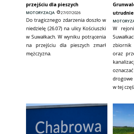
przejściu dla pieszych
Grunwald
utrudnie
MOTORYZACJA
27/07/2026
Do tragicznego zdarzenia doszło w
MOTORYZA
niedzielę (26.07) na ulicy Kościuszki
W rejoni
w Suwałkach. W wyniku potrącenia
Suwałka
na przejściu dla pieszych zmarł
zbiornik
mężczyzna.
oraz prz
kanaliz
oznaczać
drogowe 
w tej częś