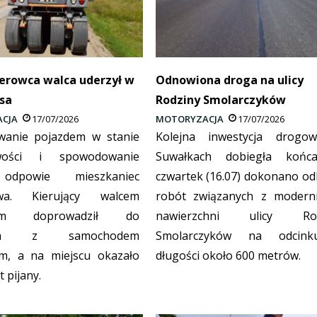
ierowca walca uderzył w
Odnowiona droga na ulicy
sa
Rodziny Smolarczyków
CJA
17/07/2026
MOTORYZACJA
17/07/2026
wanie pojazdem w stanie
Kolejna inwestycja drog
źwości i spowodowanie
Suwałkach dobiegła końc
 odpowie mieszkaniec
czwartek (16.07) dokonano od
wa. Kierujący walcem
robót związanych z moderni
ym doprowadził do
nawierzchni ulicy Rod
enia z samochodem
Smolarczyków na odcin
m, a na miejscu okazało
długości około 600 metrów.
st pijany.