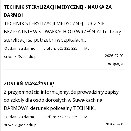
TECHNIK STERYLIZACJI MEDYCZNEJ - NAUKA ZA
DARMO!
TECHNIK STERYLIZACJI MEDYCZNEJ - UCZ SIĘ
BEZPŁATNIE W SUWAŁKACH OD WRZEŚNIA! Technicy
sterylizacji są potrzebni w szpitalach...
Oddam za darmo
Telefon:
662 232 335
Mail:
2026-07-03
suwalki@as.edu.pl
więcej »
ZOSTAŃ MASAŻYSTĄ!
Z przyjemnością informujemy, że prowadzimy zapisy
do szkoły dla osób dorosłych w Suwałkach na
DARMOWY kierunek policealny TECHNIK...
Oddam za darmo
Telefon:
662 232 335
Mail:
2026-07-01
suwalki@as.edu.pl