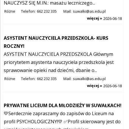
NAUCZYSZ SIĘ M.IN.: masażu leczniczego...
Różne
Telefon:
662 232 335
Mail:
suwalki@as.edu.pl
więcej »
2026-06-18
ASYSTENT NAUCZYCIELA PRZEDSZKOLA- KURS
ROCZNY!
ASYSTENT NAUCZYCIELA PRZEDSZKOLA Głównym
priorytetem asystenta nauczyciela przedszkola jest
sprawowanie opieki nad dziećmi, dbanie o...
Różne
Telefon:
662 232 335
Mail:
suwalki@as.edu.pl
więcej »
2026-06-18
PRYWATNE LICEUM DLA MŁODZIEŻY W SUWAŁKACH!
💛Serdecznie zapraszamy do zapisów do Liceum na
profil PSYCHOLOGICZNY!💛 ✅Profil skierowany jest do