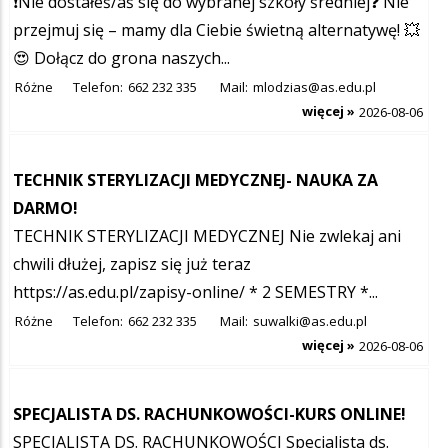
❗Nie dostałeś/aś się do wybranej szkoły średniej❓ Nie
przejmuj się – mamy dla Ciebie świetną alternatywę! 💥
😍 Dołącz do grona naszych...
Różne
Telefon:
662 232 335
Mail:
mlodzias@as.edu.pl
więcej »
2026-08-06
TECHNIK STERYLIZACJI MEDYCZNEJ- NAUKA ZA
DARMO!
TECHNIK STERYLIZACJI MEDYCZNEJ Nie zwlekaj ani
chwili dłużej, zapisz się już teraz
https://as.edu.pl/zapisy-online/
* 2 SEMESTRY *...
Różne
Telefon:
662 232 335
Mail:
suwalki@as.edu.pl
więcej »
2026-08-06
SPECJALISTA DS. RACHUNKOWOŚCI-KURS ONLINE!
SPECJALISTA DS. RACHUNKOWOŚCI Specjalista ds.