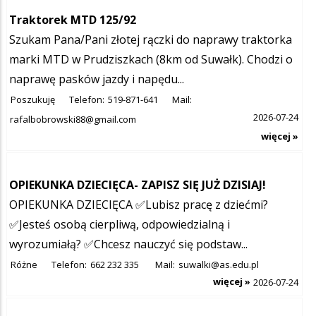
Traktorek MTD 125/92
Szukam Pana/Pani złotej rączki do naprawy traktorka
marki MTD w Prudziszkach (8km od Suwałk). Chodzi o
naprawę pasków jazdy i napędu...
Poszukuję
Telefon:
519-871-641
Mail:
2026-07-24
rafalbobrowski88@gmail.com
więcej »
OPIEKUNKA DZIECIĘCA- ZAPISZ SIĘ JUŻ DZISIAJ!
OPIEKUNKA DZIECIĘCA ✅Lubisz pracę z dziećmi?
✅Jesteś osobą cierpliwą, odpowiedzialną i
wyrozumiałą? ✅Chcesz nauczyć się podstaw...
Różne
Telefon:
662 232 335
Mail:
suwalki@as.edu.pl
więcej »
2026-07-24