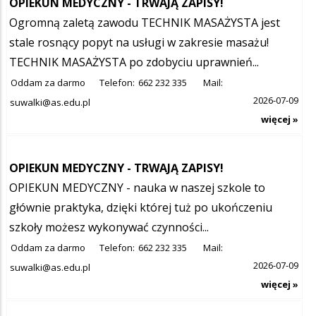
OPIEKUN MEDYCZNY - TRWAJĄ ZAPISY!
Ogromną zaletą zawodu TECHNIK MASAŻYSTA jest
stale rosnący popyt na usługi w zakresie masażu!
TECHNIK MASAŻYSTA po zdobyciu uprawnień...
Oddam za darmo
Telefon:
662 232 335
Mail:
2026-07-09
suwalki@as.edu.pl
więcej »
OPIEKUN MEDYCZNY - TRWAJĄ ZAPISY!
OPIEKUN MEDYCZNY - nauka w naszej szkole to
głównie praktyka, dzięki której tuż po ukończeniu
szkoły możesz wykonywać czynności...
Oddam za darmo
Telefon:
662 232 335
Mail:
2026-07-09
suwalki@as.edu.pl
więcej »