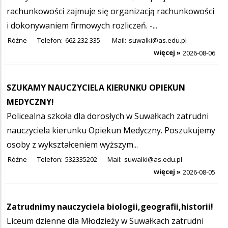
rachunkowości zajmuje się organizacją rachunkowości
i dokonywaniem firmowych rozliczeń. -...
Różne
Telefon:
662 232 335
Mail:
suwalki@as.edu.pl
więcej »
2026-08-06
SZUKAMY NAUCZYCIELA KIERUNKU OPIEKUN
MEDYCZNY!
Policealna szkoła dla dorosłych w Suwałkach zatrudni
nauczyciela kierunku Opiekun Medyczny. Poszukujemy
osoby z wykształceniem wyższym...
Różne
Telefon:
532335202
Mail:
suwalki@as.edu.pl
więcej »
2026-08-05
Zatrudnimy nauczyciela biologii,geografii,historii!
Liceum dzienne dla Młodzieży w Suwałkach zatrudni