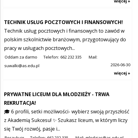
więcej »
TECHNIK USŁUG POCZTOWYCH I FINANSOWYCH!
Technik usług pocztowych i finansowych to zawód w
polskim szkolnictwie branżowym, przygotowujący do
pracy w usługach pocztowych...
Oddam za darmo
Telefon:
662 232 335
Mail:
2026-06-30
suwalki@as.edu.pl
więcej »
PRYWATNE LICEUM DLA MŁODZIEŻY - TRWA
REKRUTACJA!
🎓 6 profili, setki możliwości- wybierz swoją przyszłość
z Akademią Sukcesu! ✨ Szukasz liceum, w którym liczy
się Twój rozwój, pasje i...
Poszukuję
Telefon:
662 232 335
Mail:
mlodzias@as.edu.pl