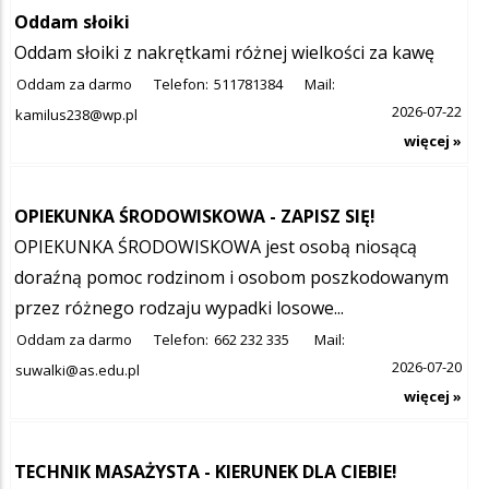
Oddam słoiki
Oddam słoiki z nakrętkami różnej wielkości za kawę
Oddam za darmo
Telefon:
511781384
Mail:
2026-07-22
kamilus238@wp.pl
więcej »
OPIEKUNKA ŚRODOWISKOWA - ZAPISZ SIĘ!
OPIEKUNKA ŚRODOWISKOWA jest osobą niosącą
doraźną pomoc rodzinom i osobom poszkodowanym
przez różnego rodzaju wypadki losowe...
Oddam za darmo
Telefon:
662 232 335
Mail:
2026-07-20
suwalki@as.edu.pl
więcej »
TECHNIK MASAŻYSTA - KIERUNEK DLA CIEBIE!