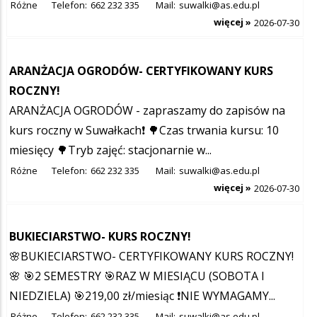
Różne
Telefon:
662 232 335
Mail:
suwalki@as.edu.pl
więcej »
2026-07-30
ARANŻACJA OGRODÓW- CERTYFIKOWANY KURS
ROCZNY!
ARANŻACJA OGRODÓW - zapraszamy do zapisów na
kurs roczny w Suwałkach❗️ 🌳Czas trwania kursu: 10
miesięcy 🌳Tryb zajęć: stacjonarnie w...
Różne
Telefon:
662 232 335
Mail:
suwalki@as.edu.pl
więcej »
2026-07-30
BUKIECIARSTWO- KURS ROCZNY!
🌸BUKIECIARSTWO- CERTYFIKOWANY KURS ROCZNY!
🌸 🎯2 SEMESTRY 🎯RAZ W MIESIĄCU (SOBOTA I
NIEDZIELA) 🎯219,00 zł/miesiąc ❗NIE WYMAGAMY...
Różne
Telefon:
662 232 335
Mail:
suwalki@as.edu.pl