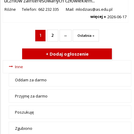
uczniów zainteresowanych człowiekiem...
Różne
Telefon:
662 232 335
Mail:
mlodzias@as.edu.pl
więcej »
2026-06-17
1
2
Bieżąca
Page
Następna
Ostatnia
››
Ostatnia »
Stronicowanie
strona
strona
strona
+ Dodaj ogłoszenie
Ogłoszenia
Inne
- tax -
Oddam za darmo
menu-Inne
Przyjmę za darmo
Poszukuję
Zgubiono