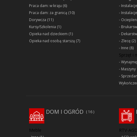
Praca dam: w kraju
(6)
Instalacj
Praca dam: za granicą
(10)
Instalacj
Dorywcza
(11)
Ociepleni
Kursy/Szkolenia
(1)
Brukars
Opieka nad dzieckiem
(1)
Dekarst
Opieka nad osobą starszą
(7)
Zlecę
(2)
Inne
(8)
Sprzęt i
Wynajmę
Maszyny 
Sprzeda
Wykończen
DOM I OGRÓD
16
Meble
RTV-AG