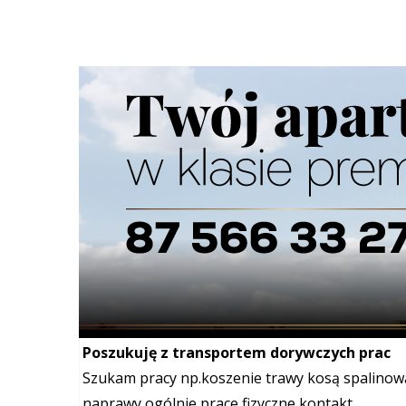
Szukana fraza w ogłoszeniach
Nie typowa praca dorywcza dla Pań
Witam drogie Panie. Piszę to nie typowe ogłosz
przyrodzenia i była by...
Dorywcza
Telefon:
Mail:
vladadi98@tlen.pl
Poszukuję z transportem dorywczych prac
Szukam pracy np.koszenie trawy kosą spalino
naprawy,ogólnie prace fizyczne,kontakt...