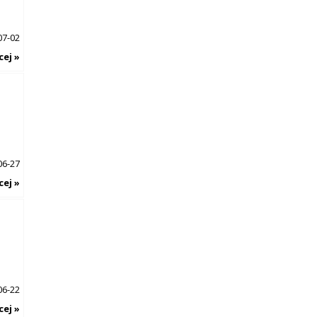
07-02
cej »
06-27
cej »
06-22
cej »