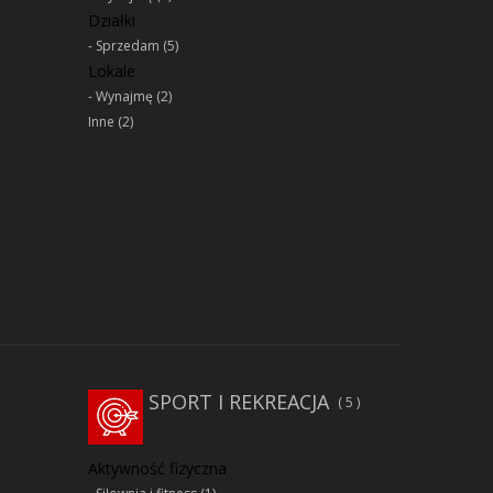
Działki
Sprzedam
(5)
Lokale
Wynajmę
(2)
Inne
(2)
SPORT I REKREACJA
5
Aktywność fizyczna