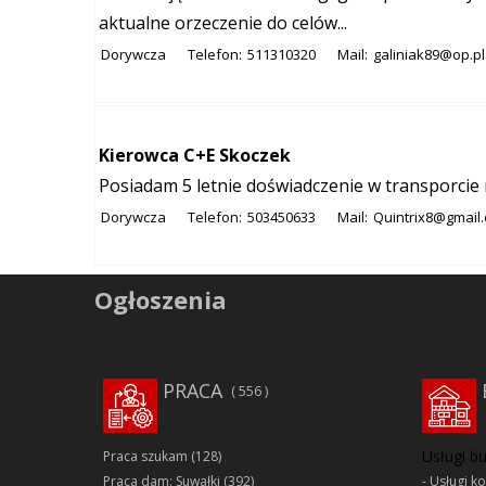
aktualne orzeczenie do celów...
Dorywcza
Telefon:
511310320
Mail:
galiniak89@op.pl
Kierowca C+E Skoczek
Posiadam 5 letnie doświadczenie w transporci
Dorywcza
Telefon:
503450633
Mail:
Quintrix8@gmail
Ogłoszenia
PRACA
556
Usługi b
Praca szukam
(128)
Praca dam: Suwałki
(392)
Usługi k