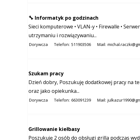
🔧 Informatyk po godzinach
Sieci komputerowe • VLAN-y • Firewalle • Serwer
utrzymaniu i rozwiązywaniu...
Dorywcza
Telefon:
511903506
Mail:
michal.raczki@g
Szukam pracy
Dzień dobry, Poszukuję dodatkowej pracy na te
oraz jako opiekunka...
Dorywcza
Telefon:
663091239
Mail:
julkazur1990@gm
Grillowanie kiełbasy
Poszukuję 2 osób do obsługi grilla podczas wy