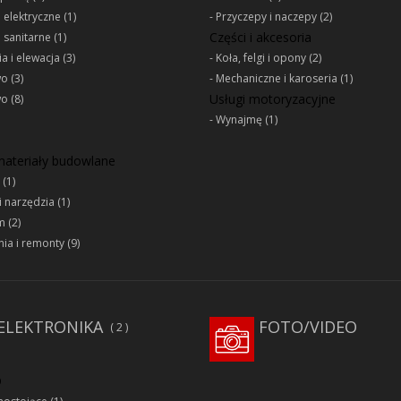
e elektryczne
(1)
Przyczepy i naczepy
(2)
Części i akcesoria
e sanitarne
(1)
a i elewacja
(3)
Koła, felgi i opony
(2)
wo
(3)
Mechaniczne i karoseria
(1)
Usługi motoryzacyjne
wo
(8)
Wynajmę
(1)
 materiały budowlane
(1)
i narzędzia
(1)
m
(2)
ia i remonty
(9)
ELEKTRONIKA
FOTO/VIDEO
2
D