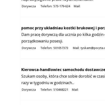
Dorywcza
Telefon:
573-179-624
Mail:
pomoc przy układniau kostki brukowej i p
Dam pracę dorywczą dla ucznia po kilka godzin 
porządkowaniu posesji.
Dorywcza
Telefon:
501057373
Mail:
tyskam@poczta.o
Kierowca-handlowiec samochodu dostawcze
Szukam osoby, która chce sobie dorobić w czas
razy w tygodniu w godzinach...
Dorywcza
Telefon:
510468221
Mail: