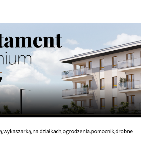
enie ponieważ poszukuję pani która nie wstydzi się męskie
2026-
wię
wą,wykaszarką,na działkach,ogrodzenia,pomocnik,drobne