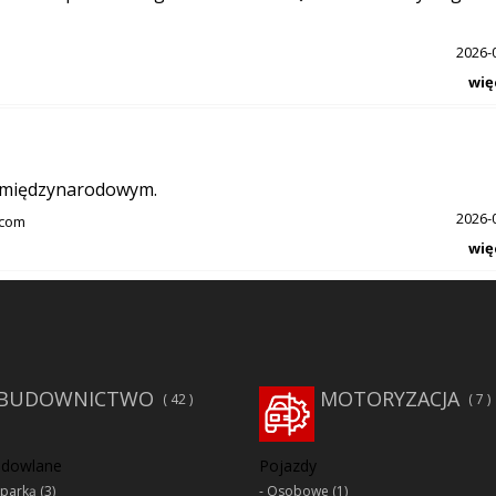
2026-
wię
e międzynarodowym.
2026-
.com
wię
BUDOWNICTWO
MOTORYZACJA
42
7
udowlane
Pojazdy
oparką
(3)
Osobowe
(1)