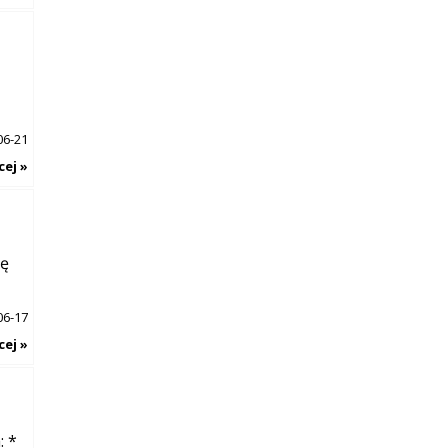
06-21
cej »
cę
06-17
cej »
: *