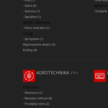
Inne
(1)
AGD woln
Sprzęt 
Salon
(5)
Starocie
(1)
Drukarki 
Sypialnia
(1)
Sprzęt i akcesoria
Piece centralne
(1)
Usługi
Sprzątanie
(1)
Wyposażenie wnętrz
(2)
Rośliny
(4)
AGROTECHNIKA
11
Rolnictwo
Akcesoria
(1)
Maszyny rolnicze
(8)
Produkty rolne
(2)