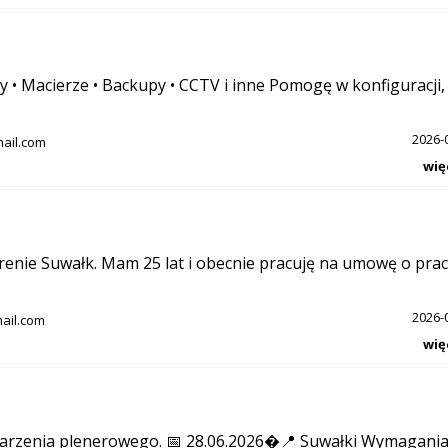
y • Macierze • Backupy • CCTV i inne Pomogę w konfiguracji,
2026-
mail.com
wię
renie Suwałk. Mam 25 lat i obecnie pracuję na umowę o pra
2026-
ail.com
wię
darzenia plenerowego. 📅 28.06.2026�📍 Suwałki Wymagania