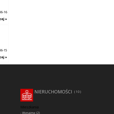
06-16
cej »
06-15
cej »
NIERUCHOMOŚCI
10
Mieszkania
Wynajmę
(2)