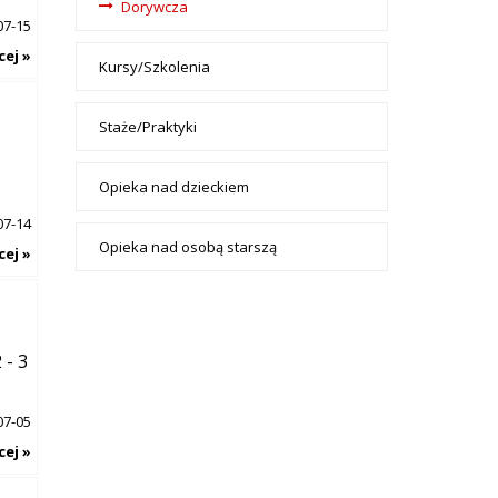
Dorywcza
07-15
cej »
Kursy/Szkolenia
Staże/Praktyki
Opieka nad dzieckiem
07-14
Opieka nad osobą starszą
cej »
 - 3
07-05
cej »