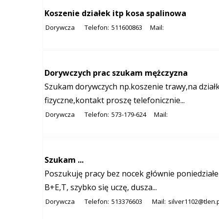
Koszenie działek itp kosa spalinowa
Dorywcza
Telefon:
511600863
Mail:
Dorywczych prac szukam mężczyzna
Szukam dorywczych np.koszenie trawy,na dzia
fizyczne,kontakt proszę telefonicznie...
Dorywcza
Telefon:
573-179-624
Mail:
Szukam ...
Poszukuję pracy bez nocek głównie poniedziałek
B+E,T, szybko się uczę, dusza...
Dorywcza
Telefon:
513376603
Mail:
silver1102@tlen.p