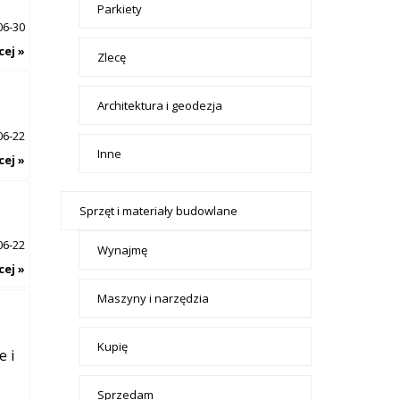
Parkiety
06-30
cej »
Zlecę
Architektura i geodezja
06-22
Inne
cej »
Sprzęt i materiały budowlane
06-22
Wynajmę
cej »
Maszyny i narzędzia
Kupię
e i
Sprzedam