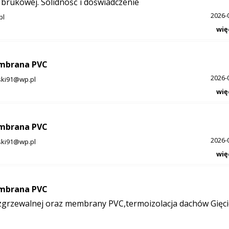
 brukowej. Solidność i doświadczenie
2026-
pl
wię
embrana PVC
2026-
ski91@wp.pl
wię
embrana PVC
2026-
ski91@wp.pl
wię
embrana PVC
zgrzewalnej oraz membrany PVC,termoizolacja dachów Gięci