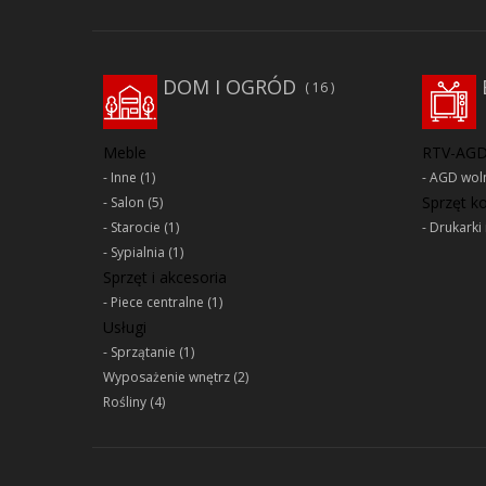
DOM I OGRÓD
16
Meble
RTV-AG
Inne
(1)
AGD woln
Sprzęt 
Salon
(5)
Starocie
(1)
Drukarki 
Sypialnia
(1)
Sprzęt i akcesoria
Piece centralne
(1)
Usługi
Sprzątanie
(1)
Wyposażenie wnętrz
(2)
Rośliny
(4)