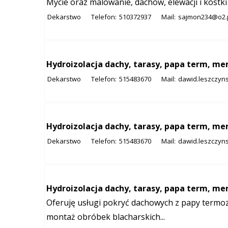
Mycie oraz malowanie, dachów, elewacji i kostki
Dekarstwo
Telefon:
510372937
Mail:
sajmon234@o2.
Hydroizolacja dachy, tarasy, papa term, m
Dekarstwo
Telefon:
515483670
Mail:
dawid.leszczyn
Hydroizolacja dachy, tarasy, papa term, m
Dekarstwo
Telefon:
515483670
Mail:
dawid.leszczyn
Hydroizolacja dachy, tarasy, papa term, m
Oferuję usługi pokryć dachowych z papy termo
montaż obróbek blacharskich...