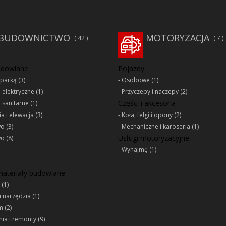
BUDOWNICTWO
MOTORYZACJA
42
7
udowlane
Pojazdy
oparką
(3)
Osobowe
(1)
e elektryczne
(1)
Przyczepy i naczepy
(2)
Części i akcesoria
e sanitarne
(1)
a i elewacja
(3)
Koła, felgi i opony
(2)
wo
(3)
Mechaniczne i karoseria
(1)
Usługi motoryzacyjne
wo
(8)
Wynajmę
(1)
 materiały budowlane
(1)
i narzędzia
(1)
m
(2)
ia i remonty
(9)