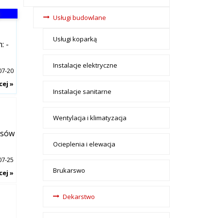
tax - menu-
Usługi budowlane
Budownictwo
Usługi koparką
: -
Instalacje elektryczne
07-20
cej »
Instalacje sanitarne
Wentylacja i klimatyzacja
asów
Ocieplenia i elewacja
07-25
Brukarswo
cej »
Dekarstwo