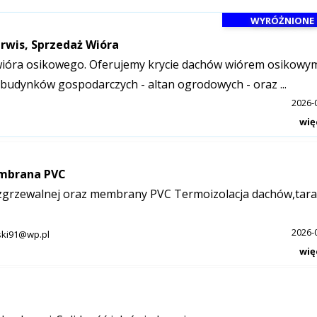
WYRÓŻNIONE
rwis, Sprzedaż Wióra
ióra osikowego. Oferujemy krycie dachów wiórem osikowym
budynków gospodarczych - altan ogrodowych - oraz ...
2026-
wię
embrana PVC
ozgrzewalnej oraz membrany PVC Termoizolacja dachów,tar
2026-
ski91@wp.pl
wię