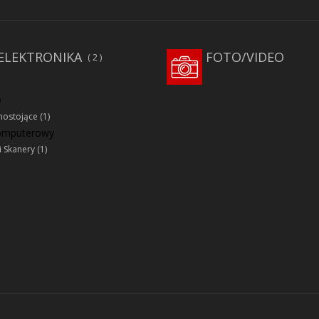
ELEKTRONIKA
FOTO/VIDEO
2
D
ostojące
(1)
komputerowy
i Skanery
(1)