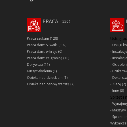
PRACA
556
Usługi b
Praca szukam
(128)
Praca dam: Suwałki
(392)
Usługi k
Praca dam: w kraju
(6)
Instalacj
Praca dam: za granicą
(10)
Instalacj
Dorywcza
(11)
Ociepleni
Kursy/Szkolenia
(1)
Brukars
Opieka nad dzieckiem
(1)
Dekarst
Opieka nad osobą starszą
(7)
Zlecę
(2)
Inne
(8)
Sprzęt i
Wynajmę
Maszyny 
Sprzeda
Wykończen