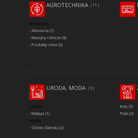
AGROTECHNIKA
11
Rolnictwo
Akcesoria
(1)
Maszyny rolnicze
(8)
Produkty rolne
(2)
URODA, MODA
3
Uroda
Koty
(3)
Makijaż
(1)
Ptaki
(2)
Moda
Odzież damska
(2)