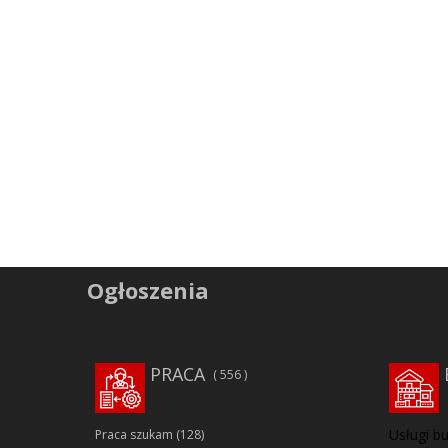
Ogłoszenia
PRACA
556
Usługi b
Praca szukam
(128)