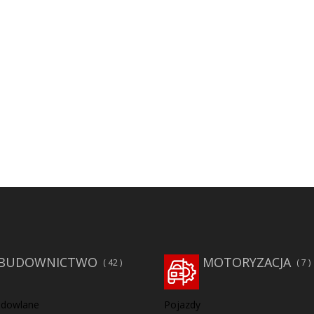
BUDOWNICTWO
MOTORYZACJA
42
7
udowlane
Pojazdy