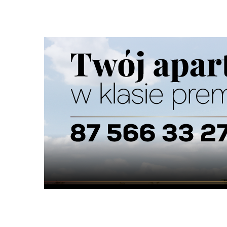
Szukana fraza w ogłoszeniach
Ładowarka teleskopowa Dieci Pegasus 60.1
Ładowarka teleskopowa Dieci Pegasus 60.16 Rot
2014 Silnik: Perkins Udźwig...
Maszyny i narzędzia
Telefon:
883770870
Mail:
sw@dm