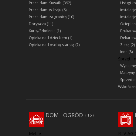
Praca dam: Suwałki
(392)
Usługi k
Praca dam: w kraju
(6)
Instalacj
Praca dam: za granicą
(10)
Instalacj
Dorywcza
(11)
Ociepleni
Kursy/Szkolenia
(1)
Brukars
Opieka nad dzieckiem
(1)
Dekarst
Opieka nad osobą starszą
(7)
Zlecę
(2)
Inne
(8)
Sprzęt i
Wynajmę
Maszyny 
Sprzeda
Wykończen
DOM I OGRÓD
16
Meble
RTV-AG