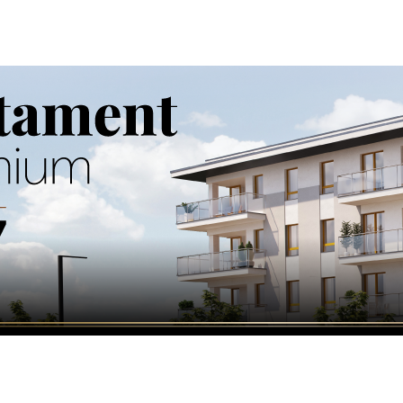
6 Roto ładowarki teleskopowe
o ładowarki teleskopowe Marka: Dieci / Włochy Rok produkc
2026-
tech.info.pl
wię