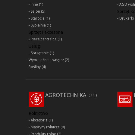
Inne
(1)
AGD woln
Sprzęt 
Salon
(5)
Starocie
(1)
Drukarki 
Sypialnia
(1)
Sprzęt i akcesoria
Piece centralne
(1)
Usługi
Sprzątanie
(1)
Wyposażenie wnętrz
(2)
Rośliny
(4)
AGROTECHNIKA
11
Rolnictwo
Akcesoria
(1)
Maszyny rolnicze
(8)
Produkty rolne
(2)