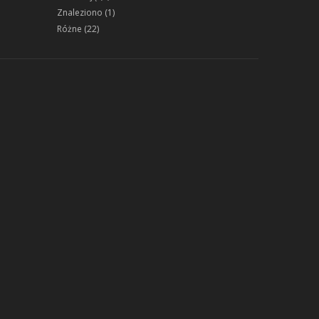
Znaleziono
(1)
Różne
(22)