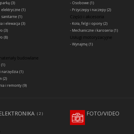
oparką
(3)
Osobowe
(1)
e elektryczne
(1)
Przyczepy i naczepy
(2)
Części i akcesoria
e sanitarne
(1)
a i elewacja
(3)
Koła, felgi i opony
(2)
wo
(3)
Mechaniczne i karoseria
(1)
Usługi motoryzacyjne
wo
(8)
Wynajmę
(1)
 materiały budowlane
(1)
i narzędzia
(1)
m
(2)
ia i remonty
(9)
ELEKTRONIKA
FOTO/VIDEO
2
D