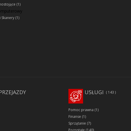
ostojące
(1)
komputerowy
i Skanery
(1)
PRZEJAZDY
USŁUGI
143
Pomoc prawna
(1)
Finanse
(1)
Sprzątanie
(7)
Pozostałe
(140)