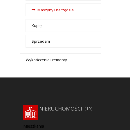
Maszyny i narzędzia
Kupię
Sprzedam
Wykończenia i remonty
NIERUCHOMOŚCI
10
Mieszkania