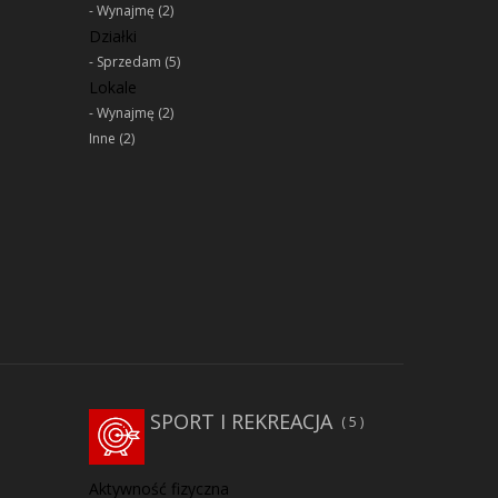
Wynajmę
(2)
Działki
Sprzedam
(5)
Lokale
Wynajmę
(2)
Inne
(2)
SPORT I REKREACJA
5
Aktywność fizyczna