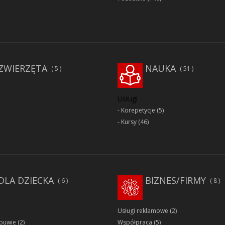
ZWIERZĘTA
NAUKA
5
51
Usługi
Korepetycje
(5)
Kursy
(46)
DLA DZIECKA
BIZNES/FIRMY
6
8
Usługi reklamowe
(2)
obuwie
(2)
Współpraca
(5)