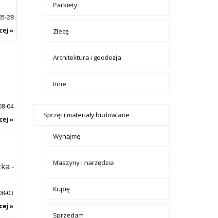
Parkiety
05-28
cej »
Zlecę
Architektura i geodezja
Inne
08-04
Sprzęt i materiały budowlane
cej »
Wynajmę
Maszyny i narzędzia
ka -
Kupię
08-03
cej »
Sprzedam