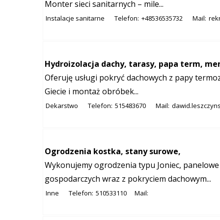
Monter sieci sanitarnych – mile...
Instalacje sanitarne
Telefon:
+48536535732
Mail:
rek
Hydroizolacja dachy, tarasy, papa term, m
Oferuję usługi pokryć dachowych z papy term
Giecie i montaż obróbek...
Dekarstwo
Telefon:
515483670
Mail:
dawid.leszczyn
Ogrodzenia kostka, stany surowe,
Wykonujemy ogrodzenia typu Joniec, panelowe 
gospodarczych wraz z pokryciem dachowym...
Inne
Telefon:
510533110
Mail: