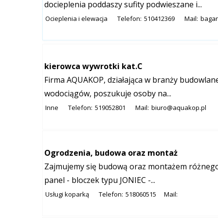
docieplenia poddaszy sufity podwieszane i...
Ocieplenia i elewacja
Telefon:
510412369
Mail:
baga
kierowca wywrotki kat.C
Firma AQUAKOP, działająca w branży budowlanej w
wodociągów, poszukuje osoby na...
Inne
Telefon:
519052801
Mail:
biuro@aquakop.pl
Ogrodzenia, budowa oraz montaż
Zajmujemy się budową oraz montażem różnego 
panel - bloczek typu JONIEC -...
Usługi koparką
Telefon:
518060515
Mail: