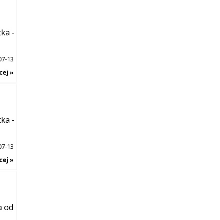
ka -
07-13
cej »
ka -
07-13
cej »
a od