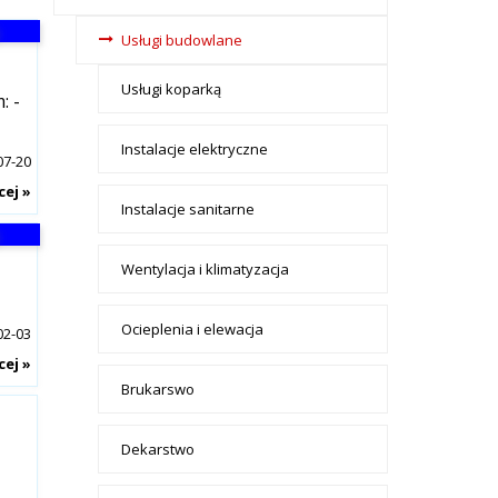
tax - menu-
Usługi budowlane
Budownictwo
Usługi koparką
: -
Instalacje elektryczne
07-20
cej »
Instalacje sanitarne
Wentylacja i klimatyzacja
Ocieplenia i elewacja
02-03
cej »
Brukarswo
Dekarstwo