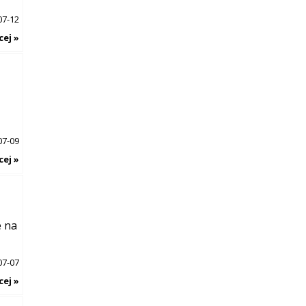
07-12
cej »
07-09
cej »
e na
07-07
cej »