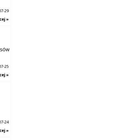
07-29
cej »
asów
07-25
cej »
07-24
cej »