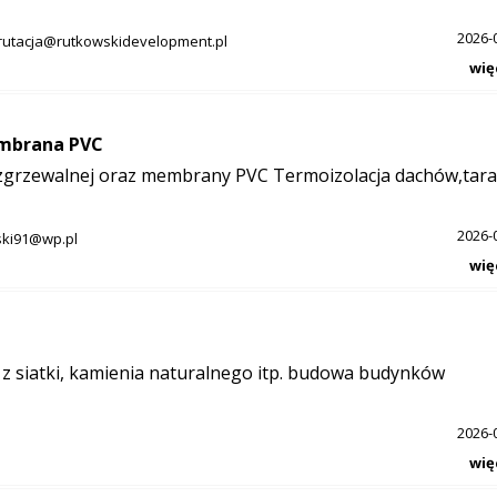
2026-
rutacja@rutkowskidevelopment.pl
wię
embrana PVC
ozgrzewalnej oraz membrany PVC Termoizolacja dachów,tar
2026-
ski91@wp.pl
wię
z siatki, kamienia naturalnego itp. budowa budynków
2026-
wię