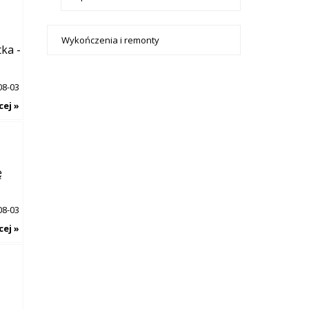
Wykończenia i remonty
ka -
08-03
cej »
ę
08-03
cej »