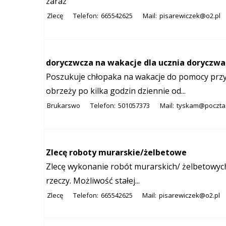
zaraz
Zlecę
Telefon:
665542625
Mail:
pisarewiczek@o2.pl
doryczwcza na wakacje dla ucznia doryczwa
Poszukuje chłopaka na wakacje do pomocy przy
obrzeży po kilka godzin dziennie od...
Brukarswo
Telefon:
501057373
Mail:
tyskam@poczta.
Zlecę roboty murarskie/żelbetowe
Zlecę wykonanie robót murarskich/ żelbetowych 
rzeczy. Możliwość stałej...
Zlecę
Telefon:
665542625
Mail:
pisarewiczek@o2.pl