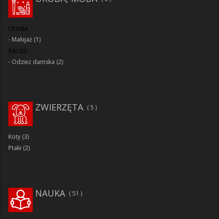
Uroda
Makijaż
(1)
Moda
Odzież damska
(2)
ZWIERZĘTA
5
Koty
(3)
Ptaki
(2)
NAUKA
51