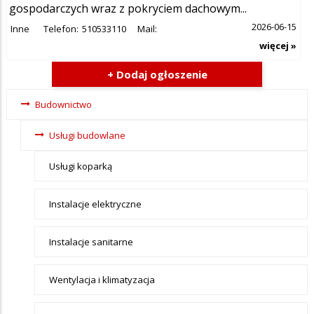
gospodarczych wraz z pokryciem dachowym...
2026-06-15
Inne
Telefon:
510533110
Mail:
więcej »
+ Dodaj ogłoszenie
Ogłoszenia -
Budownictwo
tax - menu-
Usługi budowlane
Budownictwo
Usługi koparką
Instalacje elektryczne
Instalacje sanitarne
Wentylacja i klimatyzacja