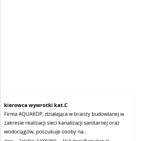
kierowca wywrotki kat.C
Firma AQUAKOP, działająca w branży budowlanej w
zakresie realizacji sieci kanalizacji sanitarnej oraz
wodociągów, poszukuje osoby na...
Inne
Telefon:
519052801
Mail:
biuro@aquakop.pl