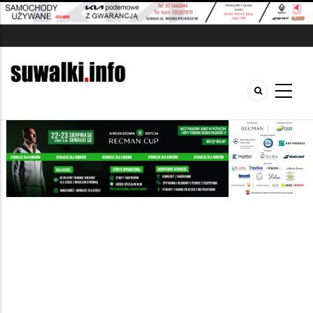
Szukana fraza w ogłoszeniach