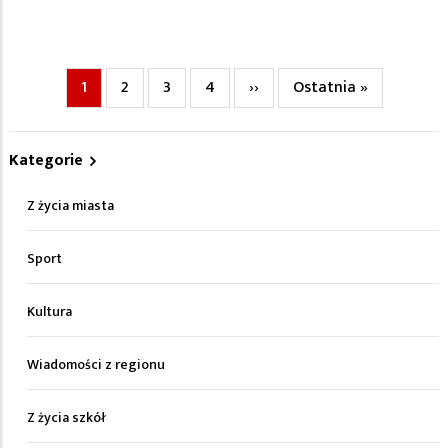
Bieżąca
1
Page
2
Page
3
Page
4
Następna
››
Ostatnia
Ostatnia »
Stronicowanie
strona
strona
strona
Kategorie
Z życia miasta
Sport
Kultura
Wiadomości z regionu
Z życia szkół