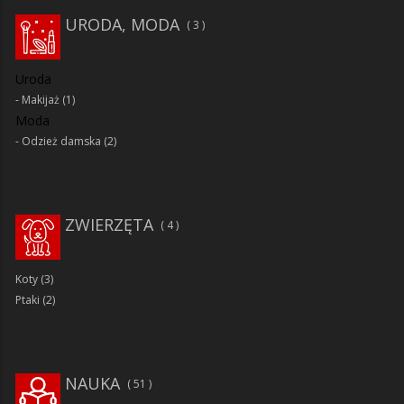
URODA, MODA
3
Uroda
Makijaż
(1)
Moda
Odzież damska
(2)
ZWIERZĘTA
4
Koty
(3)
Ptaki
(2)
NAUKA
51