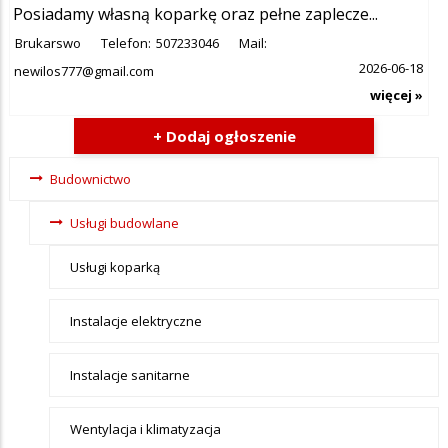
Posiadamy własną koparkę oraz pełne zaplecze...
Brukarswo
Telefon:
507233046
Mail:
2026-06-18
newilos777@gmail.com
więcej »
+ Dodaj ogłoszenie
Ogłoszenia -
Budownictwo
tax - menu-
Usługi budowlane
Budownictwo
Usługi koparką
Instalacje elektryczne
Instalacje sanitarne
Wentylacja i klimatyzacja