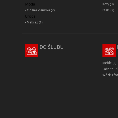
Moda
Koty
(3)
Odzież damska
(2)
Ptaki
(2)
Uroda
Makijaż
(1)
DO ŚLUBU
Meble
(2)
Odzież i 
Wózki i fot