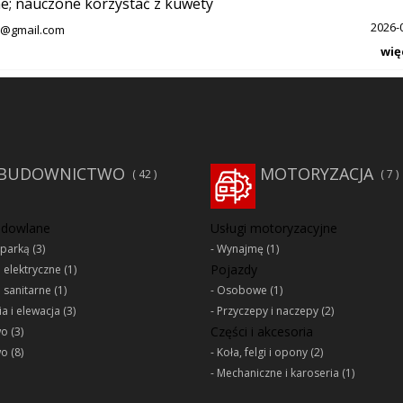
e; nauczone korzystać z kuwety
2026-
@gmail.com
wię
BUDOWNICTWO
MOTORYZACJA
42
7
udowlane
Usługi motoryzacyjne
oparką
(3)
Wynajmę
(1)
Pojazdy
e elektryczne
(1)
e sanitarne
(1)
Osobowe
(1)
a i elewacja
(3)
Przyczepy i naczepy
(2)
Części i akcesoria
wo
(3)
wo
(8)
Koła, felgi i opony
(2)
Mechaniczne i karoseria
(1)