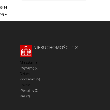
06-14
cej »
NIERUCHOMOŚCI
10
Mieszkania
Wynajmę
(2)
Działki
Sprzedam
(5)
Lokale
Wynajmę
(2)
Inne
(2)