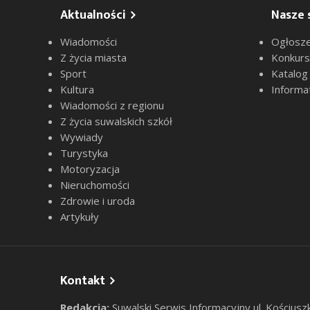
Aktualności
Nasze 
Wiadomości
Ogłosze
Z życia miasta
Konkur
Sport
Katalog
Kultura
Informa
Wiadomości z regionu
Z życia suwalskich szkół
Wywiady
Turystyka
Motoryzacja
Nieruchomości
Zdrowie i uroda
Artykuły
Kontakt
Redakcja:
Suwalski Serwis Informacyjny ul. Kościusz