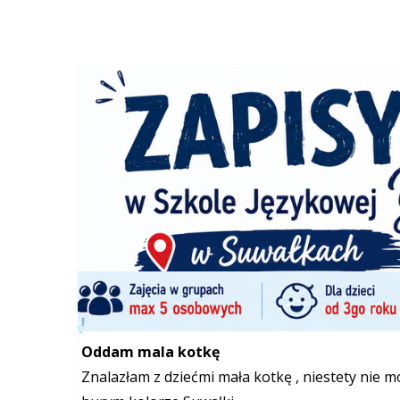
Zwierzęta
Ogłoszenia
/
Szukana fraza w ogłoszeniach
Oddam za darmo małe kotki w dobre ręce. P
Oddam za darmo małe kotki w dobre ręce. Prosz
Koty
Telefon:
+48 514 537 581
Mail:
Sebastianowicz8
Oddam mala kotkę
Znalazłam z dziećmi mała kotkę , niestety nie 