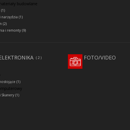
 materiały budowlane
(1)
i narzędzia
(1)
m
(2)
ia i remonty
(9)
ELEKTRONIKA
FOTO/VIDEO
2
D
ostojące
(1)
komputerowy
i Skanery
(1)