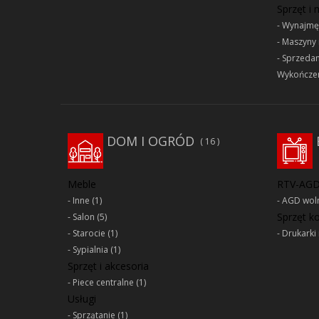
Sprzęt i
Wynajmę
Maszyny 
Sprzeda
Wykończen
DOM I OGRÓD
16
Meble
RTV-AG
Inne
(1)
AGD woln
Sprzęt 
Salon
(5)
Starocie
(1)
Drukarki 
Sypialnia
(1)
Sprzęt i akcesoria
Piece centralne
(1)
Usługi
Sprzątanie
(1)