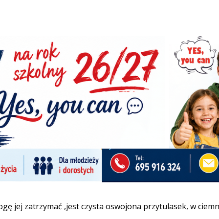
roszę pisać na whatsapp
ę pisać na whatsapp: +48 514 537 581
2026-
989@gmail.com
wię
mogę jej zatrzymać ,jest czysta oswojona przytulasek, w cie