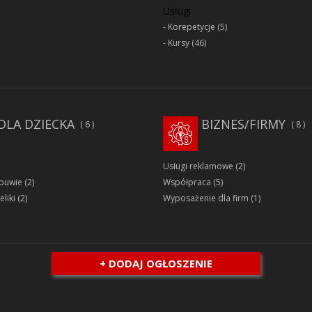
Usługi
Korepetycje
(5)
Kursy
(46)
DLA DZIECKA
BIZNES/FIRMY
6
8
Usługi reklamowe
(2)
obuwie
(2)
Współpraca
(5)
eliki
(2)
Wyposażenie dla firm
(1)
+ DODAJ OGŁOSZENIE