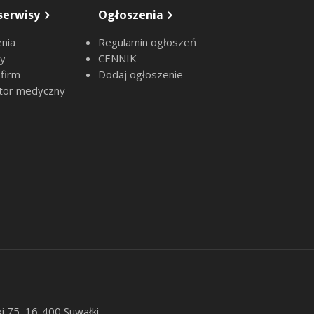
serwisy
Ogłoszenia
nia
Regulamin ogłoszeń
sy
CENNIK
 firm
Dodaj ogłoszenie
tor medyczny
ki 75, 16-400 Suwałki