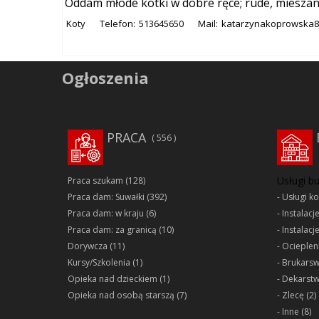
Oddam młode kotki w dobre ręce; rude, mieszan
Koty
Telefon:
513645650
Mail:
katarzynakoprowska8
Ogłoszenia
PRACA
556
Usługi b
Praca szukam
(128)
Praca dam: Suwałki
(392)
Usługi k
Praca dam: w kraju
(6)
Instalacj
Praca dam: za granicą
(10)
Instalacj
Dorywcza
(11)
Ociepleni
Kursy/Szkolenia
(1)
Brukars
Opieka nad dzieckiem
(1)
Dekarst
Opieka nad osobą starszą
(7)
Zlecę
(2)
Inne
(8)