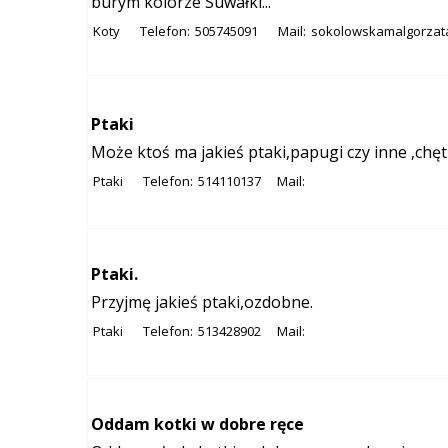
burym kolorze Suwałki...
Koty
Telefon:
505745091
Mail:
sokolowskamalgorzat
Ptaki
Może ktoś ma jakieś ptaki,papugi czy inne ,chęt
Ptaki
Telefon:
514110137
Mail:
Ptaki.
Przyjmę jakieś ptaki,ozdobne.
Ptaki
Telefon:
513428902
Mail:
Oddam kotki w dobre ręce