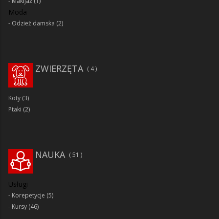
Makijaż
(1)
Moda
Odzież damska
(2)
ZWIERZĘTA
4
Koty
(3)
Ptaki
(2)
NAUKA
51
Usługi
Korepetycje
(5)
Kursy
(46)