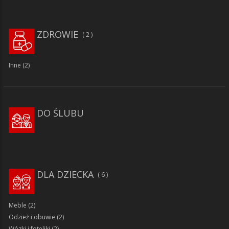
ZDROWIE
2
Inne
(2)
DO ŚLUBU
DLA DZIECKA
6
Meble
(2)
Odzież i obuwie
(2)
Wózki i foteliki
(2)