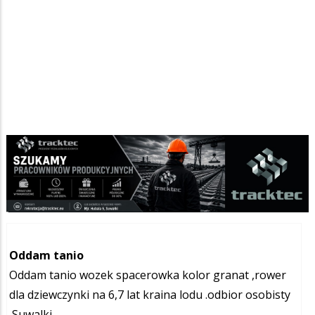
Dla dziecka
Ogłoszenia
/
Szukana fraza w ogłoszeniach
Oddam tanio
Oddam tanio wozek spacerowka kolor granat ,rower
dla dziewczynki na 6,7 lat kraina lodu .odbior osobisty
,Suwalki