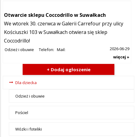
Otwarcie sklepu Coccodrillo w Suwałkach
We wtorek 30. czerwca w Galerii Carrefour przy ulicy
Kościuszki 103 w Suwałkach otwiera się sklep
Coccodrillo!
2026-06-29
Odzież i obuwie
Telefon:
Mail:
więcej »
+ Dodaj ogłoszenie
Ogłoszenia
Dla dziecka
- tax -
Odzież i obuwie
menu-Dla
dziecka
Pościel
Wózki i foteliki