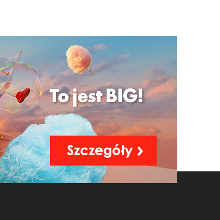
06-25
cej »