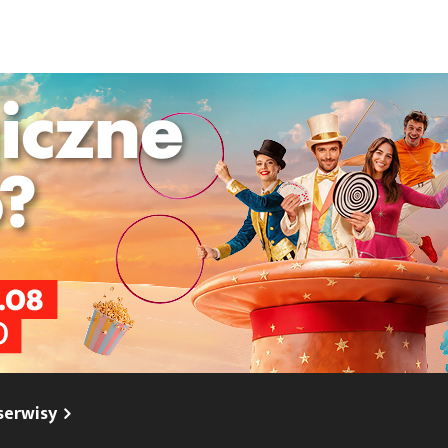
o
ych Moto Życie nocne kwitnie.coś cudownego Siedzę nocą w
2026-
il.com
wię
serwisy