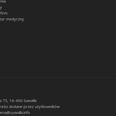
nia
sy
 firm
tor medyczny
ki 75, 16-400 Suwałki
 treści dodane przez użytkowników
ama@suwalki.info