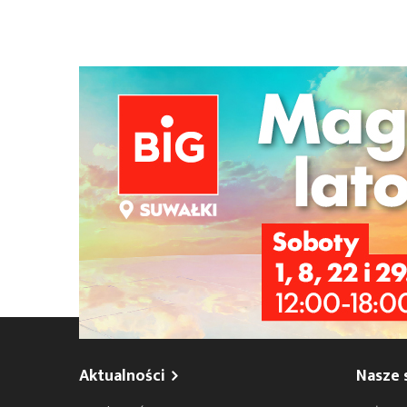
Szukana fraza w ogłoszeniach
Ciekawostka o Suwałkach dla lubiących Mot
Odkryłem coś pięknego w Suwałkach Dla lubiąc
aucie na cichym osiedlu dobra...
Jeździectwo
Telefon:
665481992
Mail:
elizeuszo@gma
Aktualności
Nasze 