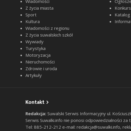
Wiadomości
Ogłosze
Z życia miasta
Konkur
Sport
Katalog
Kultura
Informa
Wiadomości z regionu
Z życia suwalskich szkół
Wywiady
Turystyka
Motoryzacja
Nieruchomości
Zdrowie i uroda
Artykuły
Kontakt
Redakcja:
Suwalski Serwis Informacyjny ul. Kościusz
Serwis Suwalki.info nie ponosi odpowiedzialności za
Tel: 885-212-212 e-mail:
redakcja@suwalki.info
,
rekl