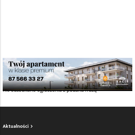
Szukana fraza w ogłoszeniach
nie odszukano ogłoszenia z podana frazą
Aktualności