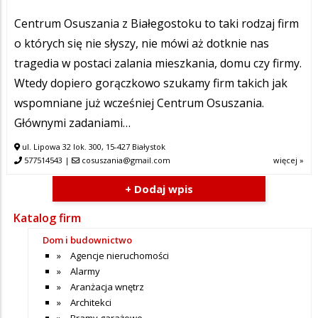
Centrum Osuszania z Białegostoku to taki rodzaj firm
o których się nie słyszy, nie mówi aż dotknie nas
tragedia w postaci zalania mieszkania, domu czy firmy.
Wtedy dopiero gorączkowo szukamy firm takich jak
wspomniane już wcześniej Centrum Osuszania.
Głównymi zadaniami…
ul. Lipowa 32 lok. 300, 15-427 Białystok
577514543
|
cosuszania@gmail.com
więcej »
+ Dodaj wpis
Katalog firm
Dom i budownictwo
Agencje nieruchomości
Alarmy
Aranżacja wnętrz
Architekci
Bramy garażowe