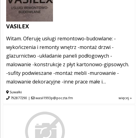
VASILEX
Witam. Oferuję usługi remontowo-budowlane: -
wykończenia i remonty wnętrz -montaż drzwi -
glazurnictwo -układanie paneli podłogowych -
malowanie -konstrukcje z płyt kartonowo-gipsowych.
-sufity podwieszane -montaż mebli -murowanie -
malowanie dekoracyjne -inne prace małe i…
Suwałki
792877290
|
wasil1993p@poczta.fm
więcej »