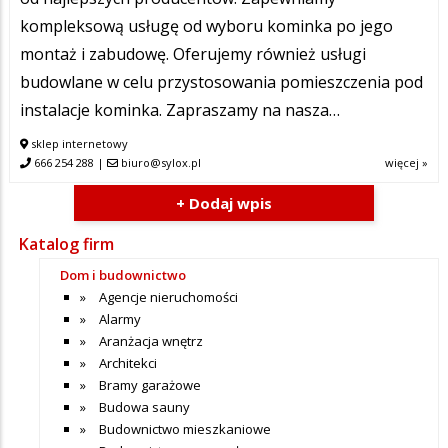
kompleksową usługę od wyboru kominka po jego
montaż i zabudowę. Oferujemy również usługi
budowlane w celu przystosowania pomieszczenia pod
instalacje kominka. Zapraszamy na nasza…
sklep internetowy
666 254 288
|
biuro@sylox.pl
więcej »
+ Dodaj wpis
Katalog firm
Dom i budownictwo
Agencje nieruchomości
Alarmy
Aranżacja wnętrz
Architekci
Bramy garażowe
Budowa sauny
Budownictwo mieszkaniowe