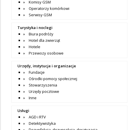
Komisy GSM
Operatorzy komórkowi
Serwisy GSM
Turystyka i noclegi
Biura podróży
Hotel dla zwierząt
Hotele
Przewozy osobowe
Urzędy, instytucje i organizacje
Fundacje
Ośrodki pomocy społecznej
Stowarzyszenia
Urzędy pocztowe
Inne
Usługi
AGD i RTV
Detektywistyka
Dezynfekcja, dezynsekcja, deratyzacja