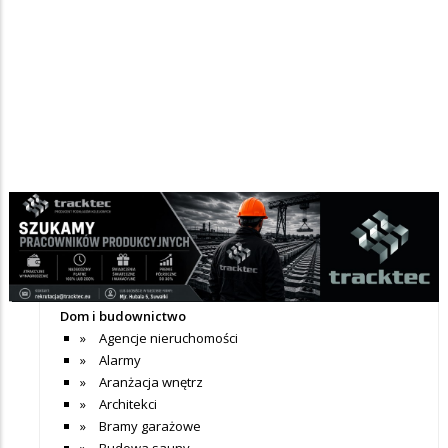
Nie dodano jeszcze wpisów do tej kategorii
+ Dodaj wpis
Katalog firm
Dom i budownictwo
Agencje nieruchomości
Alarmy
Aranżacja wnętrz
Architekci
Bramy garażowe
Budowa sauny