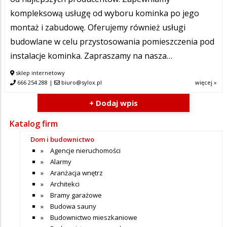
kompleksową usługę od wyboru kominka po jego
montaż i zabudowę. Oferujemy również usługi
budowlane w celu przystosowania pomieszczenia pod
instalacje kominka. Zapraszamy na nasza…
sklep internetowy
666 254 288
|
biuro@sylox.pl
więcej »
+ Dodaj wpis
Katalog firm
Dom i budownictwo
Agencje nieruchomości
Alarmy
Aranżacja wnętrz
Architekci
Bramy garażowe
Budowa sauny
Budownictwo mieszkaniowe