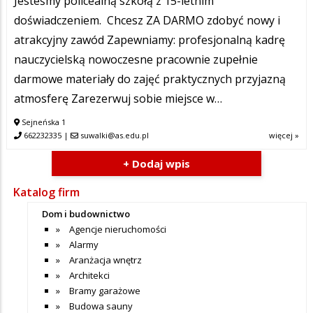
Jesteśmy policealną szkołą z 15-letnim
doświadczeniem. Chcesz ZA DARMO zdobyć nowy i
atrakcyjny zawód Zapewniamy: profesjonalną kadrę
nauczycielską nowoczesne pracownie zupełnie
darmowe materiały do zajęć praktycznych przyjazną
atmosferę Zarezerwuj sobie miejsce w…
Sejneńska 1
662232335
|
suwalki@as.edu.pl
więcej »
+ Dodaj wpis
Katalog firm
Dom i budownictwo
Agencje nieruchomości
Alarmy
Aranżacja wnętrz
Architekci
Bramy garażowe
Budowa sauny