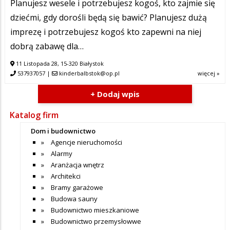
Planujesz wesele i potrzebujesz kogoś, kto zajmie się
dziećmi, gdy dorośli będą się bawić? Planujesz dużą
imprezę i potrzebujesz kogoś kto zapewni na niej
dobrą zabawę dla…
11 Listopada 28, 15-320 Białystok
537937057
|
kinderbalbstok@op.pl
więcej »
+ Dodaj wpis
Katalog firm
Dom i budownictwo
Agencje nieruchomości
Alarmy
Aranżacja wnętrz
Architekci
Bramy garażowe
Budowa sauny
Budownictwo mieszkaniowe
Budownictwo przemysłowwe