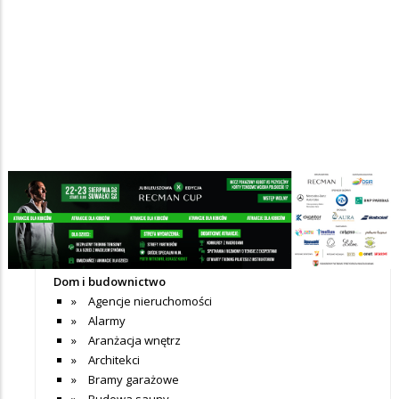
Nie dodano jeszcze wpisów do tej kategorii
+ Dodaj wpis
Katalog firm
Dom i budownictwo
Agencje nieruchomości
Alarmy
Aranżacja wnętrz
Architekci
Bramy garażowe
Budowa sauny