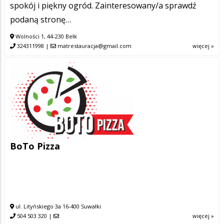
spokój i piękny ogród. Zainteresowany/a sprawdź
podaną stronę…
Wolności 1, 44-230 Bełk
324311998
|
matrestauracja@gmail.com
więcej »
BoTo Pizza
ul. Lityńskiego 3a 16-400 Suwałki
504 503 320
|
więcej »