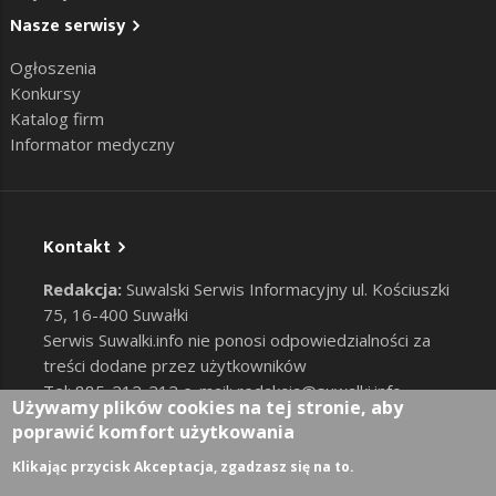
Nasze serwisy
Ogłoszenia
Konkursy
Katalog firm
Informator medyczny
Kontakt
Redakcja:
Suwalski Serwis Informacyjny ul. Kościuszki
75, 16-400 Suwałki
Serwis Suwalki.info nie ponosi odpowiedzialności za
treści dodane przez użytkowników
Tel: 885-212-212 e-mail:
redakcja@suwalki.info
,
Używamy plików cookies na tej stronie, aby
reklama@suwalki.info
poprawić komfort użytkowania
RODO
|
Cookies
Zaloguj
Klikając przycisk Akceptacja, zgadzasz się na to.
User account menu