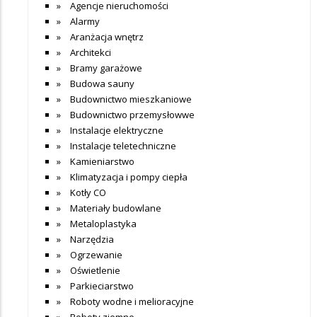
Agencje nieruchomości
Alarmy
Aranżacja wnętrz
Architekci
Bramy garażowe
Budowa sauny
Budownictwo mieszkaniowe
Budownictwo przemysłowwe
Instalacje elektryczne
Instalacje teletechniczne
Kamieniarstwo
Klimatyzacja i pompy ciepła
Kotły CO
Materiały budowlane
Metaloplastyka
Narzędzia
Ogrzewanie
Oświetlenie
Parkieciarstwo
Roboty wodne i melioracyjne
Roboty ziemne