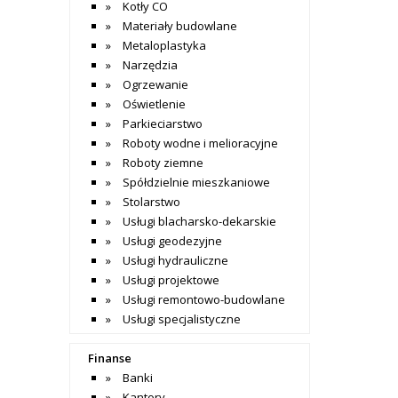
Kotły CO
Materiały budowlane
Metaloplastyka
Narzędzia
Ogrzewanie
Oświetlenie
Parkieciarstwo
Roboty wodne i melioracyjne
Roboty ziemne
Spółdzielnie mieszkaniowe
Stolarstwo
Usługi blacharsko-dekarskie
Usługi geodezyjne
Usługi hydrauliczne
Usługi projektowe
Usługi remontowo-budowlane
Usługi specjalistyczne
Finanse
Banki
Kantory