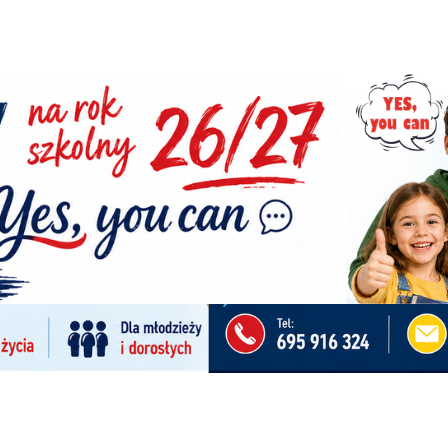
kt żywiec
erzasz zbudować dom, o jakim zawsze marzyłeś, osobą któr
może Ci w tym temacie jest z pewnością architekt żywiec, zd
eloletnie doświadczenie i ogromną wiedzę z zakresu
ury, którą dysponują nasi architekci. Chętnie dzielimy się…
Żeromskiego 6 34-315 Żywiec
|
mojafirma221@gmail.com
w