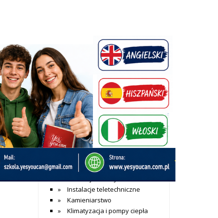
+ Dodaj wpis
Katalog firm
a
Dom i budownictwo
aj
Agencje nieruchomości
Alarmy
Aranżacja wnętrz
Architekci
Bramy garażowe
ięcej »
Budowa sauny
Budownictwo mieszkaniowe
Budownictwo przemysłowwe
Instalacje elektryczne
Instalacje teletechniczne
Kamieniarstwo
Klimatyzacja i pompy ciepła