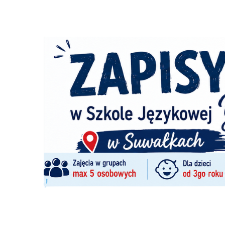
Archite
Gdy zami
bardzo po
się na wi
architekt
ul.Stefana 
538522222