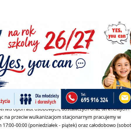
zacja Mobilna i Stacjonarna Bartłomiej Jasionows
cja Mobilna i Stacjonarna Bartłomiej Jasionowski. Jesteśmy
łodobowo w każdym dniu w roku. Jedyna wulkanizacja w regi
/7. Prowadzimy serwis stacjonarny - ul. Sejneńska 60 oraz
który obsługuje Suwałki oraz obszar + 150 km. Działamy…
jneńska 60
|
oponyfelgisuwalki@wp.pl
w
 serwis opon / mobilna wulkanizacja
serwis opon aut osobowych, dostawczych oraz terenowych !
c na przeciw wulkanizacjom stacjonarnym pracujemy w
 17:00-00:00 (poniedziałek - piątek) oraz całodobowo (sobo