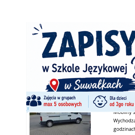
Wulkani
Wulkaniza
czynni ca
czynna 24
mobilny, 
Suwałki, Se
500605786
Mobilny
Mobilny 
Wychodzą
godzinach