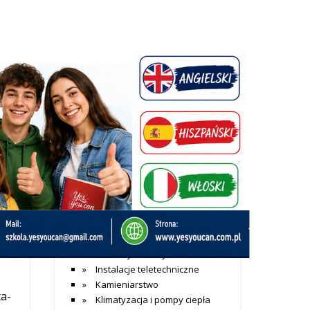
+ Dodaj wpis
ki
Katalog firm
Dom i budownictwo
onie
Agencje nieruchomości
Alarmy
Aranżacja wnętrz
Architekci
Bramy garażowe
ięcej »
Budowa sauny
Budownictwo mieszkaniowe
Budownictwo przemysłowwe
Instalacje elektryczne
Instalacje teletechniczne
Kamieniarstwo
ta-
Klimatyzacja i pompy ciepła