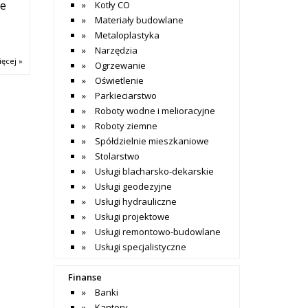
ie
Kotły CO
Materiały budowlane
Metaloplastyka
Narzędzia
ięcej »
Ogrzewanie
Oświetlenie
Parkieciarstwo
Roboty wodne i melioracyjne
Roboty ziemne
Spółdzielnie mieszkaniowe
Stolarstwo
Usługi blacharsko-dekarskie
Usługi geodezyjne
Usługi hydrauliczne
Usługi projektowe
Usługi remontowo-budowlane
Usługi specjalistyczne
Finanse
Banki
Kantory