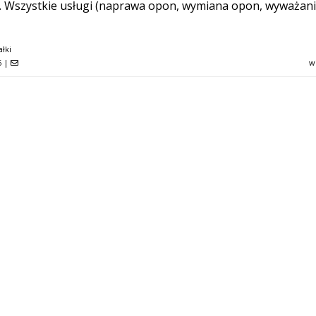
). Wszystkie usługi (naprawa opon, wymiana opon, wyważan
łki
6
|
w