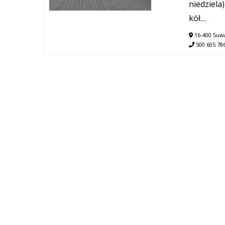
niedziela
kół…
16-400 Suwa
500 605 78