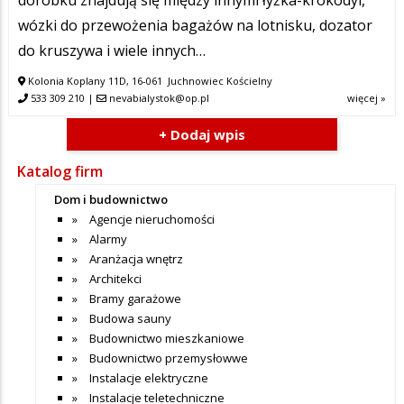
wózki do przewożenia bagażów na lotnisku, dozator
do kruszywa i wiele innych…
Kolonia Koplany 11D, 16-061 Juchnowiec Kościelny
533 309 210
|
nevabialystok@op.pl
więcej »
+ Dodaj wpis
Katalog firm
Dom i budownictwo
Agencje nieruchomości
Alarmy
Aranżacja wnętrz
Architekci
Bramy garażowe
Budowa sauny
Budownictwo mieszkaniowe
Budownictwo przemysłowwe
Instalacje elektryczne
Instalacje teletechniczne