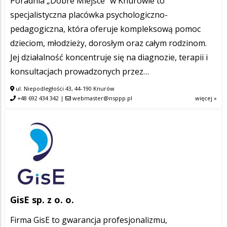
Poradnia „Dobre Miejsce” w Knurowie to
specjalistyczna placówka psychologiczno-
pedagogiczna, która oferuje kompleksową pomoc
dzieciom, młodzieży, dorosłym oraz całym rodzinom.
Jej działalność koncentruje się na diagnozie, terapii i
konsultacjach prowadzonych przez…
ul. Niepodległości 43, 44-190 Knurów
+48 692 434 342
|
webmaster@nsppp.pl
więcej »
GisE sp. z o. o.
Firma GisE to gwarancja profesjonalizmu,